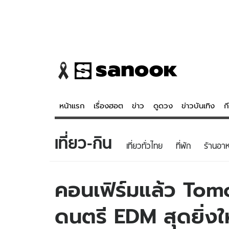
หน้าแรก
เรื่องฮอต
ข่าว
ดูดวง
ข่าวบันเทิง
ก
เที่ยว-กิน
ข่าว
ดูดวง - 
เที่ยวทั่วไทย
ที่พัก
ร้านอา
เรื่องฮอต
ดูดวง
ข่าว
หวยไทย
คอนเฟิร์มแล้ว To
ข่าวบันเทิง
สถิติหวยไท
ดนตรี EDM สุดยิ่งให
ข่าวกีฬา
หวยลาว
ข่าวเศรษฐกิจ