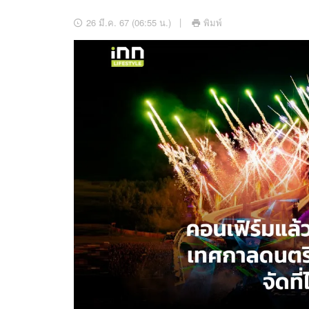
อัปเดตจีน
26 มี.ค. 67 (06:55 น.)
พิมพ์
เช็กข่าวชัวร์
ติดตามสนุกโซเชี
ดาวน์โหลดสนุกแอปฟรี
สงวนลิขสิทธิ์ ©
2569
บริษัท อิมเมจ ฟิวเจอร์ (ประเทศไทย) จำกัด