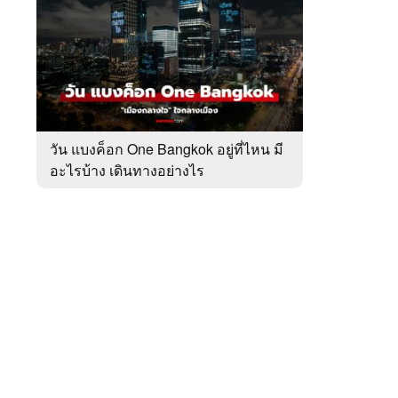
สัปดาห์
ของ
หมวด
เที่ยว
 WeTV
ทั่ว
ไทย
วัน แบงค็อก One Bangkok อยู่ที่ไหน มี
อะไรบ้าง เดินทางอย่างไร
ติดต่อโฆษณา
tencentthbd
sales@tencent.co.th
รา
ร้องเรียนเนื้อหาไม่เหมาะสม
แนะนำติชม แจ้งปัญหาการใช้งาน