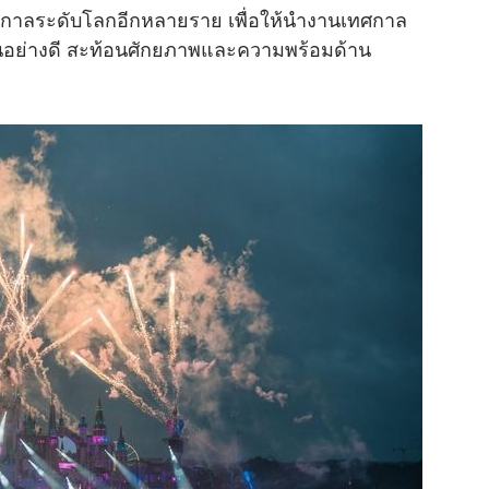
เทศกาลระดับโลกอีกหลายราย เพื่อให้นำงานเทศกาล
ป็นอย่างดี สะท้อนศักยภาพและความพร้อมด้าน