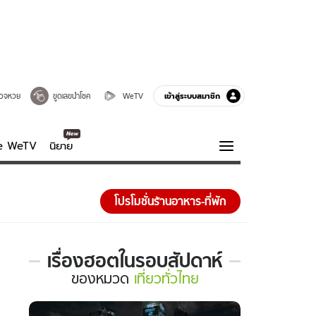
เข้าสู่ระบบสมาชิก
วจหวย
ขูดเลขนำโชค
WeTV
ve WeTV
นิยาย
รบรส
ความรู้รอบตัว
โปรโมชั่นร้านอาหาร-ที่พัก
ฮาวทู
กูรู-รอบรู้
เรื่องฮอตในรอบสัปดาห์
เรื่อง
ของ
หมวด
เที่ยวทั่วไทย
ฮอต
ใน
รอบ