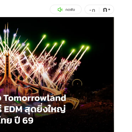
ก
สุขภาพ
+
ดูทีวี
-
ก
กดฟัง
เที่ยว-กิน
WeTV
Tasteful Thailand
Exclusive
Sanook Choice
นิยาย
ยลได้ที่
ร่วมงานกับเ