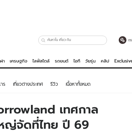
ตร
ีฬา
เศรษฐกิจ
ไลฟ์สไตล์
รถยนต์
ไอที
วัยรุ่น
คลิป
Exclusi
ตรวจหวย
ไลฟ์สไตล์
บันเทิงค
หาร
เที่ยวต่างประเทศ
รีวิว
เนื้อหาทั้งหมด
ผู้หญิง
หนัง-ละคร
ผู้ชาย
เพลง
morrowland เทศกาล
ย
วัยรุ่น
เกมส์
ญ่จัดที่ไทย ปี 69
ไอที
คลิป
รถยนต์
พอดแคสต์