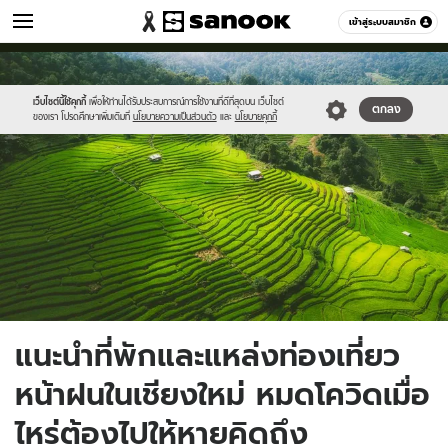
เที่ยว-กิน
เข้าสู่ระบบสมาชิก
หมวดอื่นๆ
//s.isanook.com/tr/0/ud/285/1426821/tvdw.jpg
Sanook
//s.isanook.com/sr/0/images/logo-
600
60
new-
sanook.png
เว็บไซต์นี้ใช้คุกกี้
เพื่อให้ท่านได้รับประสบการณ์การใช้งานที่ดีที่สุดบน เว็บไซต์
ตกลง
ของเรา โปรดศึกษาเพิ่มเติมที่
นโยบายความเป็นส่วนตัว
และ
นโยบายคุกกี้
แนะนำที่พักและแหล่งท่องเที่ยว
หน้าฝนในเชียงใหม่ หมดโควิดเมื่อ
ไหร่ต้องไปให้หายคิดถึง