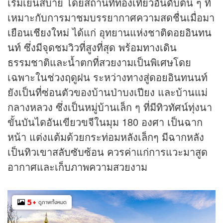
เริ่มเย็นสบาย โดยสถานที่
ท่องเที่ยว
อันดับต้น ๆ ที่
เหมาะกับการมาชมบรรยากาศความสดชื่นเมื่อมา
เยือน
เชียงใหม่
ได้แก่ อุทยานแห่งชาติ
ดอยอินทน
นท์
ซึ่งมีจุดชมวิวที่สูงที่สุด พร้อมทางเดิน
ธรรมชาติและน้ำตกที่สวยงามเป็นพิเศษโดย
เฉพาะในช่วงฤดูฝน ระหว่างทางสู่ดอยอินทนนท์
ยังเป็นที่ซ่อนตัวของบ้านป่าบงเปียง และบ้านแม่
กลางหลวง ซึ่งเป็นหมู่บ้านเล็ก ๆ ที่มีทิวทัศน์ทุ่งนา
ขั้นบันไดอันเขียวขจีในมุม 180 องศา เป็นฉาก
หน้า แต่งแต้มด้วยกระท่อมหลังเล็กๆ มีฉากหลัง
เป็นทิวเขาสลับซับซ้อน ควรค่าแก่การแวะมาสูด
อากาศและเก็บภาพความสวยงาม
5
+
ดูภาพทั้งหมด