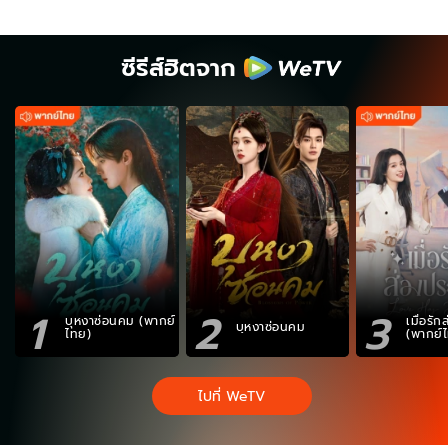
ซีรีส์ฮิตจาก
1
2
3
บุหงาซ่อนคม (พากย์
เมื่อรั
บุหงาซ่อนคม
ไทย)
(พากย์
ไปที่ WeTV