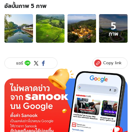
อัลบั้มภาพ 5 ภาพ
อัลบั้ม
5
ภาพ
5
ภาพ
ภาพ
ของ
แนะนำ
ที่พัก
และ
Copy link
แชร์
แหล่ง
ท่อง
เที่ยว
หน้า
ฝน
ใน
เชียงใหม่
หมด
โค
วิด
เมื่อ