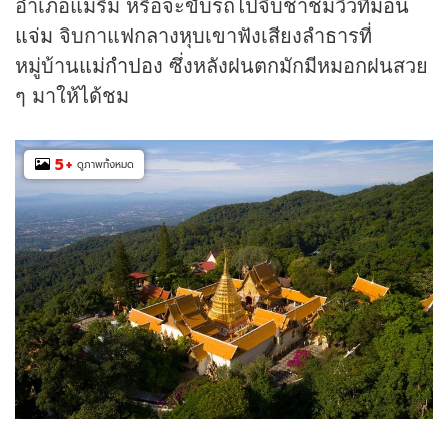
อำเภอแม่ริม หรือจะขับรถไปจิบชาชมวิวที่
ม่อน
แจ่ม
จิบกาแฟกลางหุบเขาฟังเสียงลำธารที่
หมู่บ้าน
แม่กำปอง
ซึ่งหลังฝนตกมักมีหมอกฝนสวย
ๆ มาให้ได้ชม
5
+
ดูภาพทั้งหมด