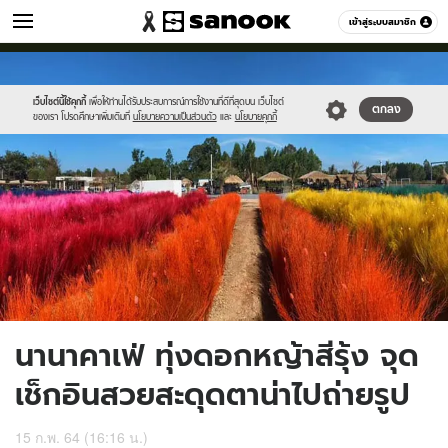
เที่ยว-กิน
เข้าสู่ระบบสมาชิก
หมวดอื่นๆ
//s.isanook.com/tr/0/ud/285/1425429/gthnth.jpg
Sanook
//s.isanook.com/sr/0/images/logo-
600
60
new-
sanook.png
เว็บไซต์นี้ใช้คุกกี้
เพื่อให้ท่านได้รับประสบการณ์การใช้งานที่ดีที่สุดบน เว็บไซต์
ตกลง
ของเรา โปรดศึกษาเพิ่มเติมที่
นโยบายความเป็นส่วนตัว
และ
นโยบายคุกกี้
นานาคาเฟ่ ทุ่งดอกหญ้าสีรุ้ง จุด
เช็กอินสวยสะดุดตาน่าไปถ่ายรูป
15 ก.พ. 64 (16:16 น.)