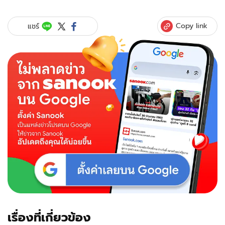
นานา
คาเฟ่
ทุ่ง
Copy link
แชร์
ดอก
หญ้า
สี
รุ้ง
จุด
เช็
กอิน
สวย
สะดุด
ตา
น่า
ไป
ถ่าย
รูป
เรื่องที่เกี่ยวข้อง