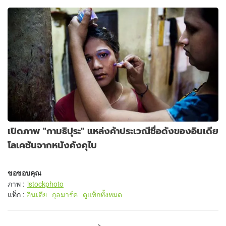
เปิดภาพ "กามธิปุระ" แหล่งค้าประเวณีชื่อดังของอินเดีย
โลเคชันจากหนังคังคุไบ
ขอขอบคุณ
ภาพ
:
istockphoto
แท็ก :
อินเดีย
กุลมาร์ค
ดูแท็กทั้งหมด