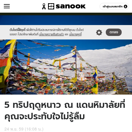
เที่ยว-กิน
เข้าสู่ระบบสมาชิก
หมวดอื่นๆ
//s.isanook.com/tr/0/ud/280/1401325/tr.jpg
Sanook
//s.isanook.com/sr/0/images/logo-
600
60
new-
sanook.png
เว็บไซต์นี้ใช้คุกกี้
เพื่อให้ท่านได้รับประสบการณ์การใช้งานที่ดีที่สุดบน เว็บไซต์
ตกลง
ของเรา โปรดศึกษาเพิ่มเติมที่
นโยบายความเป็นส่วนตัว
และ
นโยบายคุกกี้
5 ทริปฤดูหนาว ณ แดนหิมาลัยที่
คุณจะประทับใจไม่รู้ลืม
24 พ.ย. 59 (16:08 น.)