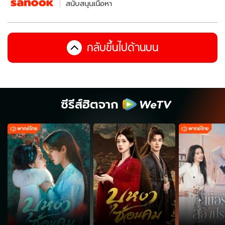
สนับสนุนเนื้อหา
กลับขึ้นไปด้านบน
ซีรีส์ฮิตจาก