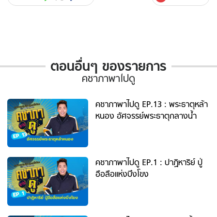
ตอนอื่นๆ ของรายการ
คชาภาพาไปดู
ตอ
นอื่นๆ
ของ
คชาภาพาไปดู EP.13 : พระธาตุหล้า
รายการ
หนอง อัศจรรย์พระธาตุกลางน้ำ
คชา
ภา
พา
ไปดู
คชาภาพาไปดู EP.1 : ปาฏิหาริย์ ปู่
อือลือแห่งบึงโขง