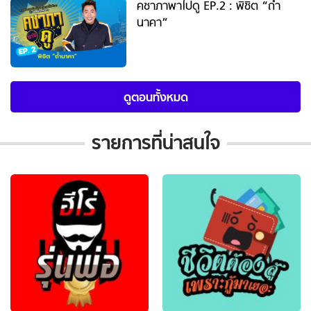
คชาภาพาไปดู EP.2 : พิชิต “ถ้ำ
นาคา”
ดูตอนทั้งหมด
รายการที่น่าสนใจ