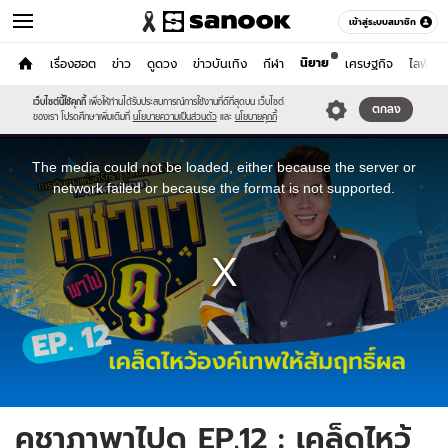
เข้าสู่ระบบสมาชิก
นิยาย
หน้าแรก
เรื่องฮอต
ข่าว
ดูดวง
ข่าวบันเทิง
กีฬา
เศรษฐกิจ
ไลฟ์สไต
Podcasts
เว็บไซต์นี้ใช้คุกกี้
เพื่อให้ท่านได้รับประสบการณ์การใช้งานที่ดีที่สุดบน เว็บไซต์
ตกลง
ของเรา โปรดศึกษาเพิ่มเติมที่
นโยบายความเป็นส่วนตัว
และ
นโยบายคุกกี้
This
is
a
The media could not be loaded, either because the server or
modal
window.
network failed or because the format is not supported.
คชาภาพาไปดู EP.12 : เคล็ดไหว้