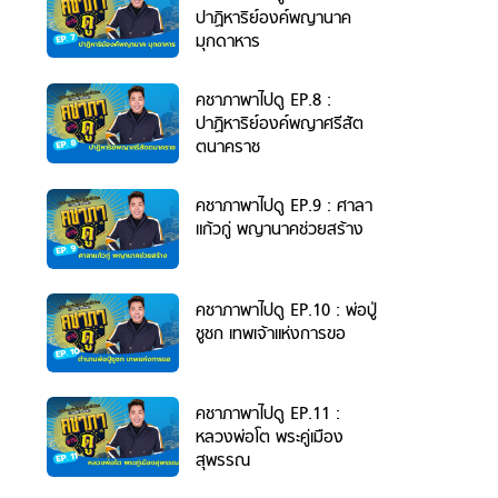
คชา
ปาฏิหาริย์องค์พญานาค
ภา
มุกดาหาร
พา
ไปดู
คชาภาพาไปดู EP.8 :
 WeTV
ปาฏิหาริย์องค์พญาศรีสัต
ตนาคราช
คชาภาพาไปดู EP.9 : ศาลา
แก้วกู่ พญานาคช่วยสร้าง
ติดต่อโฆษณา
tencentthbd
sales@tencent.co.th
คชาภาพาไปดู EP.10 : พ่อปู่
รา
ร้องเรียนเนื้อหาไม่เหมาะสม
แนะนำติชม แจ้งปัญหาการใช้งาน
ชูชก เทพเจ้าแห่งการขอ
คชาภาพาไปดู EP.11 :
หลวงพ่อโต พระคู่เมือง
สุพรรณ