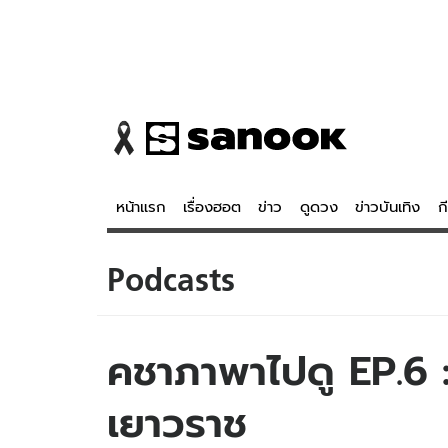
หน้าแรก
เรื่องฮอต
ข่าว
ดูดวง
ข่าวบันเทิง
ก
Podcasts
ข่าว
ดูดวง - 
เรื่องฮอต
ดูดวง
ข่าว
หวยไทย
คชาภาพาไปดู EP.6 : 
ข่าวบันเทิง
สถิติหวยไท
เยาวราช
ข่าวกีฬา
หวยลาว
ข่าวเศรษฐกิจ