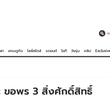
ตร
ีฬา
เศรษฐกิจ
ไลฟ์สไตล์
รถยนต์
ไอที
วัยรุ่น
คลิป
Exclusi
ตรวจหวย
ไลฟ์สไตล์
บันเทิงค
ผู้หญิง
หนัง-ละคร
ผู้ชาย
เพลง
ขอพร 3 สิ่งศักดิ์สิทธิ์
ย
วัยรุ่น
เกมส์
ไอที
คลิป
รถยนต์
พอดแคสต์