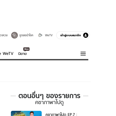
เข้าสู่ระบบสมาชิก
วจหวย
ขูดเลขนำโชค
WeTV
ve WeTV
นิยาย
รบรส
ความรู้รอบตัว
ฮาวทู
กูรู-รอบรู้
ตอนอื่นๆ ของรายการ
ตอ
คชาภาพาไปดู
นอื่นๆ
ของ
รายการ
คชาภาพาไปดู EP.7 :