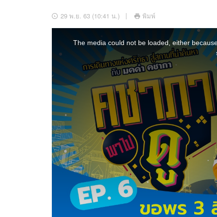
อัปเดตจีน
29 พ.ย. 63 (10:41 น.)
พิมพ์
เช็กข่าวชัวร์
This
is
a
The media could not be loaded, either because 
modal
window.
ติดตามสนุกโซเชี
ดาวน์โหลดสนุกแอปฟรี
สงวนลิขสิทธิ์ ©
2569
บริษัท อิมเมจ ฟิวเจอร์ (ประเทศไทย) จำกัด