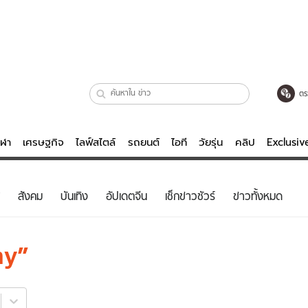
ตร
ีฬา
เศรษฐกิจ
ไลฟ์สไตล์
รถยนต์
ไอที
วัยรุ่น
คลิป
Exclusi
ตรวจหวย
ไลฟ์สไตล์
บันเทิงค
สังคม
บันเทิง
อัปเดตจีน
เช็กข่าวชัวร์
ข่าวทั้งหมด
ผู้หญิง
หนัง-ละคร
ผู้ชาย
เพลง
my
ย
วัยรุ่น
เกมส์
ไอที
คลิป
รถยนต์
พอดแคสต์