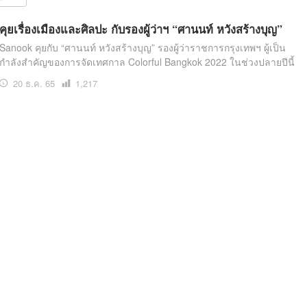
สุขภาพ
ดูทีวี
คุยเรื่องเมืองและศิลปะ กับรองผู้ว่าฯ “ศานนท์ หวังสร้างบุญ”
เที่ยว-กิน
WeTV
Sanook คุยกับ “ศานนท์ หวังสร้างบุญ” รองผู้ว่าราชการกรุงเทพฯ ผู้เป็น
กำลังสำคัญของการจัดเทศกาล Colorful Bangkok 2022 ในช่วงปลายปีนี้
Tasteful Thailand
Exclusive
20 ธ.ค. 65
เปิด
1,217
Sanook Choice
นิยาย
อ่าน
ยลได้ที่
ร่วมงานกับเ