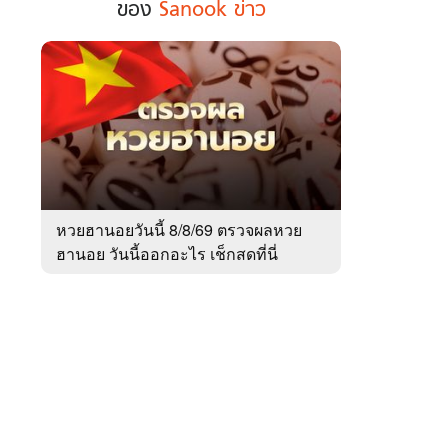
ของ
Sanook ข่าว
ฮอต
ใน
รอบ
สัปดาห์
 WeTV
ของ
Sanook
ข่าว
ติดต่อโฆษณา
หวยฮานอยวันนี้ 8/8/69 ตรวจผลหวย
tencentthbd
sales@tencent.co.th
ฮานอย วันนี้ออกอะไร เช็กสดที่นี่
รา
ร้องเรียนเนื้อหาไม่เหมาะสม
แนะนำติชม แจ้งปัญหาการใช้งาน