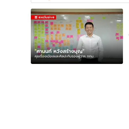
ใหม่
ล่าสุด
อัปเดตจีน
เช็กข่าวชัวร์
ติดตามสนุกโซเชี
ดาวน์โหลดสนุกแอปฟรี
สงวนลิขสิทธิ์ ©
2569
บริษัท อิมเมจ ฟิวเจอร์ (ประเทศไทย) จำกัด