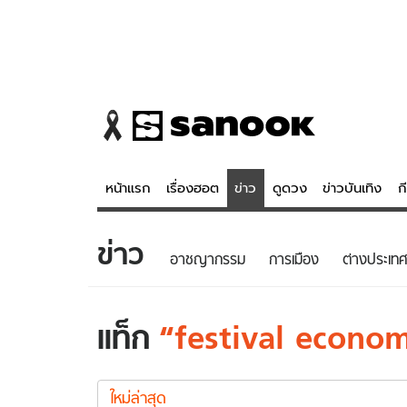
หน้าแรก
เรื่องฮอต
ข่าว
ดูดวง
ข่าวบันเทิง
ก
ข่าว
ข่าว
ดูดวง - 
อาชญากรรม
การเมือง
ต่างประเทศ
เรื่องฮอต
ดูดวง
ข่าว
หวยไทย
แท็ก
festival econo
ข่าวบันเทิง
สถิติหวยไท
festival
ข่าวกีฬา
หวยลาว
economy
ใหม่ล่าสุด
ข่าวเศรษฐกิจ