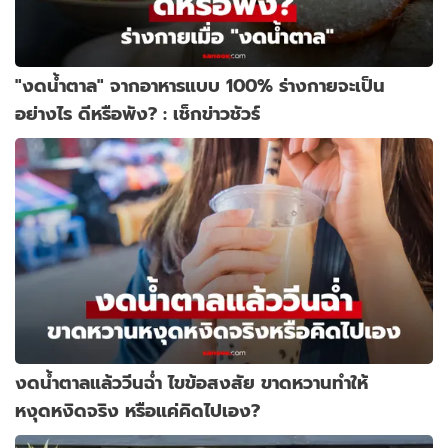
"งดน้ำตาล" จากอาหารแบบ 100% ร่างกายจะเป็น
อย่างไร ดีหรือพัง? : เช็กข่าวชัวร์
งดน้ำตาลแล้ววีนฉ่ำ ไขข้อสงสัย ขาดหวานทำให้
หงุดหงิดจริง หรือแค่คิดไปเอง?