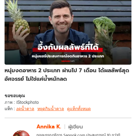
หนุ่มงดอาหาร 2 ประเภท ผ่านไป 7 เดือน ได้ผลลัพธ์สุด
อัศจรรย์ ไม่ใช่แค่น้ำหนักลด
ขอขอบคุณ
ภาพ
:
iStockphoto
แท็ก :
งดน้ำตาล
หยุดกินน้ำตาล
ดูแท็กทั้งหมด
Annika K.
ผู้เขียน
กองบรรณาธิการ Sanook.com ประสบการณ์ 10 กว่าปี