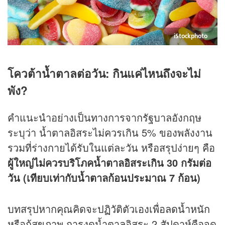
iStockphoto
โควต้าน้ำตาลต่อวัน: กินแค่ไหนถึงจะไม่
พัง?
คำแนะนำอย่างเป็นทางการจากรัฐบาลอังกฤษ
ระบุว่า น้ำตาลอิสระไม่ควรเกิน 5% ของพลังงาน
รวมที่ร่างกายได้รับในแต่ละวัน หรือสรุปง่ายๆ คือ
ผู้ใหญ่ไม่ควรบริโภคน้ำตาลอิสระเกิน 30 กรัมต่อ
วัน (เทียบเท่ากับน้ำตาลก้อนประมาณ 7 ก้อน)
บทสรุปหากคุณคิดจะปฏิวัติตัวเองเพื่อ
ลดน้ำหนัก
หรือกู้สุขภาพ การงดน้ำตาลอิสระ 2 สัปดาห์คือจุด