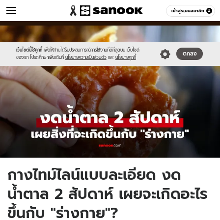
ข่าว
เข้าสู่ระบบสมาชิก
หมวดอื่นๆ
//s.isanook.com/ns/0/ud/1978/9894614/new-
Sanook
//s.isanook.com/sr/0/images/logo-
600
60
thumbnail1200x720_v2(1).jpg
new-
sanook.png
เว็บไซต์นี้ใช้คุกกี้
เพื่อให้ท่านได้รับประสบการณ์การใช้งานที่ดีที่สุดบน เว็บไซต์
ตกลง
ของเรา โปรดศึกษาเพิ่มเติมที่
นโยบายความเป็นส่วนตัว
และ
นโยบายคุกกี้
กางไทม์ไลน์แบบละเอียด งด
น้ำตาล 2 สัปดาห์ เผยจะเกิดอะไร
ขึ้นกับ "ร่างกาย"?