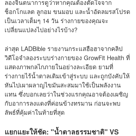
ลองจินตนาการดูว่าหากคุณต้องตัดใจจาก
ช็อกโกแลต ลูกอม ขนมอบ และน้ำอัดลมรสโปรด
เป็นเวลาเต็มๆ 14 วัน ร่างกายของคุณจะ
เปลี่ยนแปลงไปอย่างไรบ้าง?
ล่าสุด LADBible รายงานกระแสฮือฮาจาก
คลิป
วิดีโอจำลองระบบร่างกายของ GrowFit Health ที่
แสดงภาพกลไกภายในอย่างละเอียด ยามที่
ร่างกายไร้น้ำตาลเติมเข้าสู่ระบบ และถูกบังคับให้
หันไปเผาผลาญไขมันสะสมมาใช้เป็นพลังงาน
แทน ซึ่งบอกเลยว่าในช่วงแรกคุณอาจต้องเผชิญ
กับอาการลงแดงที่ค่อนข้างทรมาน ก่อนจะพบ
ลัพธ์ที่คุ้มค่าในท้ายที่สุด
แยกแยะให้ชัด: "น้ำตาลธรรมชาติ" VS