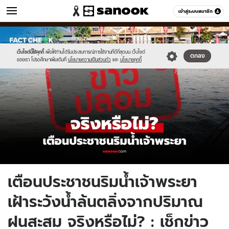
ข่าว
เข้าสู่ระบบสมาชิก
หมวดอื่นๆ
//s.isanook.com/ns/0/ud/1977/9889738/jk.jpg
Sanook
//s.isanook.com/sr/0/images/logo-
600
60
new-
sanook.png
เว็บไซต์นี้ใช้คุกกี้
เพื่อให้ท่านได้รับประสบการณ์การใช้งานที่ดีที่สุดบน เว็บไซต์
ตกลง
ของเรา โปรดศึกษาเพิ่มเติมที่
นโยบายความเป็นส่วนตัว
และ
นโยบายคุกกี้
เตือนประชาชนริมน้ำเจ้าพระยา
เฝ้าระวังน้ำล้นตลิ่งจากปริมาณ
ฝนสะสม จริงหรือไม่? : เช็กข่าว