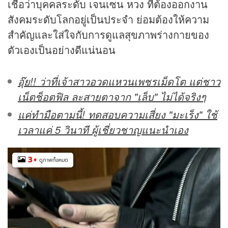
เชื่อว่าบุคคลระดับ เจนเซน หวง ที่ต้องออกงาน
สังคมระดับโลกอยู่เป็นประจำ ย่อมต้องให้ความ
สำคัญและใส่ใจกับการดูแลสุขภาพร่างกายของ
ตัวเองเป็นอย่างดีแน่นอน
อุ๊ย!! ว่าที่เจ้าสาวอวดแหวนเพชรเม็ดโต แต่ชาว
เน็ตช็อตฟิล ละสายตาจาก "เล็บ" ไม่ได้จริงๆ
แค่ทำมือตามนี้! ทดสอบความเสี่ยง "มะเร็ง" ใช้
เวลาแค่ 5 วินาที ผู้เชี่ยวชาญแนะนำเอง
3
+
ดูภาพทั้งหมด