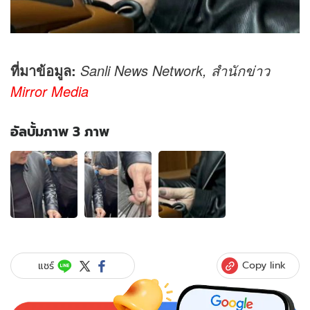
ที่มาข้อมูล:
Sanli News Network, สำนัก
ข่าว
Mirror Media
อัลบั้มภาพ 3 ภาพ
อัลบั้ม
ภาพ
3
ภาพ
ของ
ชาว
เน็ต
ซูม
Copy link
แชร์
เล็บ
"เศรษฐี
ดัง"