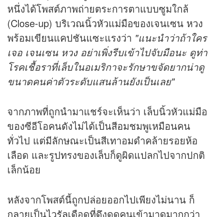
หนึ่งได้โพสต์ภาพถ่ายตระการตาแบบซูมใกล้
(Close-up) บริเวณนิ้วหัวแม่มือของเจนเซน หวง
พร้อมเขียนแคปชันแซะแรงว่า
"แนะนำว่าถ้าใคร
เจอ เจนเซน หวง อย่าเพิ่งรีบเข้าไปจับมือนะ ดูท่า
โรคเชื้อราที่เล็บในอเมริกาจะรักษาขจัดยากน่าดู
ขนาดคนค่าตัวระดับแสนล้านยังเป็นเลย"
จากภาพที่ถูกนำมาแชร์จะเห็นว่า เล็บนิ้วหัวแม่มือ
ของซีอีโอคนดังไม่ได้เป็นสีอมชมพูเหมือนคน
ทั่วไป แต่มีลักษณะเป็นสีเทาอมดำคล้ายรอยห้อ
เลือด และรูปทรงของเล็บก็ดูผิดแปลกไปจากปกติ
เล็กน้อย
หลังจากโพสต์นี้ถูกปล่อยออกไปเพียงไม่นาน ก็
กลายเป็นไวรัลเดือดที่ดึงดูดคนเข้ามาดูมากกว่า