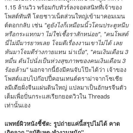
1.15 ล้านวิว พร้อมกับทัวร์ลงจอดสนิทที่เจ้าของ
โพสต์ทันที โดยชาวเน็ตส่วนใหญ่เข้ามาคอมเมน
ต์ตอกกลับ เช่น
"ดูยังไงก็เหมือนนิ้วโดนประตูหนีบ
หรือกระแทกมา ไม่ใช่เชื้อราสักหน่อย"
,
"คนโพสต์
นี่ไม่มีมารยาทเลย โจมตีเรื่องงานเขาไม่ได้ เลย
หันมาโจมตีร่างกายแทน น่าเบื่อ"
,
"คนเงินเดือน 3
หมื่น ดันไปนั่งเป็นห่วงสุขภาพของคนเงินเดือน 3
ร้อยล้าน"
นอกจากนี้ยังมีคนจับโป๊ะได้ว่า เจ้าของ
โพสต์แอบไปก๊อปปี้คอนเทนต์ดราม่าจากโซเชีย
ลมีเดียฝั่งจีนแผ่นดินใหญ่ แปลมาเป็นอักษรจีนตัว
เต็มเพื่อปั่นกระแสเรียกยอดวิวใน Threads
เท่านั้นเอง
แพทย์ผิวหนังชี้ชัด: รูปถ่ายแค่นี้สรุปไม่ได้ คาด
เกิดจาก "อุบัติเหตุ-ทำงานหนัก"