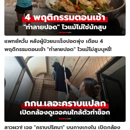
แพทย์หวั่น หลังผู้ป่วยมะเร็งปอดพุ่ง เตือน 4
พฤติกรรมตอนเช้า "ทำลายปอด" ไวแม้ไม่สูบบุหรี่!
สาวผวา! เจอ "คราบปริศนา" บนกางเกงใน เปิดกล้อง