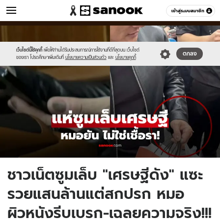
ข่าว
เข้าสู่ระบบสมาชิก
หมวดอื่นๆ
//s.isanook.com/ns/0/ud/1977/9889722/newnewnewnewnewnewnew-
Sanook
//s.isanook.com/sr/0/images/logo-
600
60
thumbna.jpg
new-
sanook.png
เว็บไซต์นี้ใช้คุกกี้
เพื่อให้ท่านได้รับประสบการณ์การใช้งานที่ดีที่สุดบน เว็บไซต์
ตกลง
ของเรา โปรดศึกษาเพิ่มเติมที่
นโยบายความเป็นส่วนตัว
และ
นโยบายคุกกี้
ชาวเน็ตซูมเล็บ "เศรษฐีดัง" แซะ
รวยแสนล้านแต่สกปรก หมอ
ผิวหนังรีบเบรก-เฉลยความจริง!!!