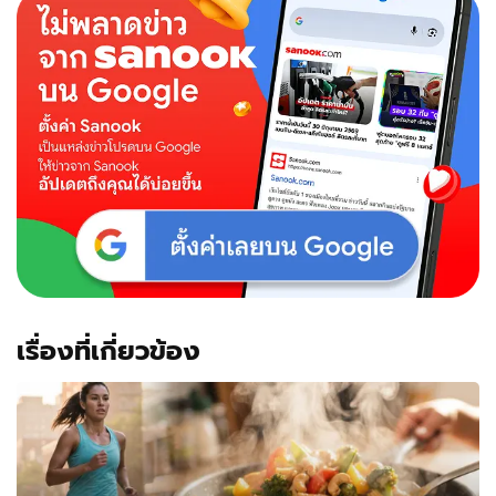
แซะ
รวย
แสน
ล้าน
แต่
สกปรก
หมอ
ผิวหนัง
รีบ
เบรก-
เฉลย
ความ
จริง!!!
เรื่องที่เกี่ยวข้อง