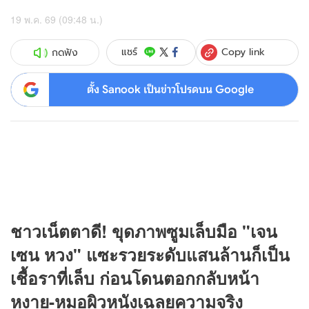
19 พ.ค. 69 (09:48 น.)
Copy link
แชร์
กดฟัง
ตั้ง Sanook เป็นข่าวโปรดบน Google
ชาวเน็ตตาดี! ขุดภาพซูมเล็บมือ "เจน
เซน หวง" แซะรวยระดับแสนล้านก็เป็น
เชื้อราที่เล็บ ก่อนโดนตอกกลับหน้า
หงาย-หมอผิวหนังเฉลยความจริง