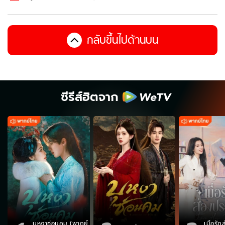
กลับขึ้นไปด้านบน
ซีรีส์ฮิตจาก
บุหงาซ่อนคม (พากย์
เมื่อรั