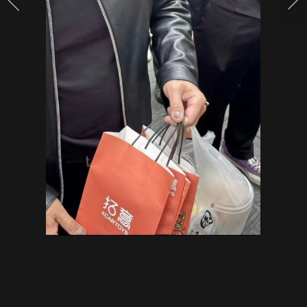
หมอ
ผิวหนัง
รีบ
เบรก-
เฉลย
ความ
จริง!!!