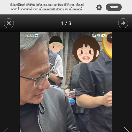
เว็บไซต์นี้ใช้คุกกี้
เพื่อให้ท่านได้รับประสบการณ์การใช้งานที่ดีที่สุดบน เว็บไซต์
ตกลง
ของเรา โปรดศึกษาเพิ่มเติมที่
นโยบายความเป็นส่วนตัว
และ
นโยบายคุกกี้
ชาว
1
/
3
เน็ต
ชาว
ซูม
เล็บ
เน็ต
"เศรษฐี
ซูม
ดัง"
เล็บ
แซะ
รวย
"เศรษฐี
แสน
ดัง"
ล้าน
แต่
แซะ
สกปรก
รวย
หมอ
ผิวหนัง
แสน
รีบ
ล้าน
เบรก-
แต่
เฉลย
ความ
สกปรก
จริง!!!