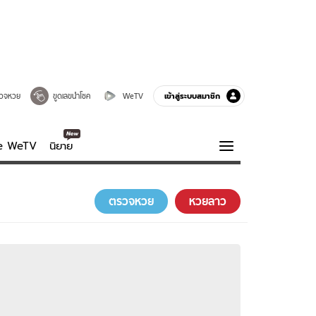
เข้าสู่ระบบสมาชิก
วจหวย
ขูดเลขนำโชค
WeTV
ve WeTV
นิยาย
รบรส
ความรู้รอบตัว
ตรวจหวย
หวยลาว
ฮาวทู
กูรู-รอบรู้