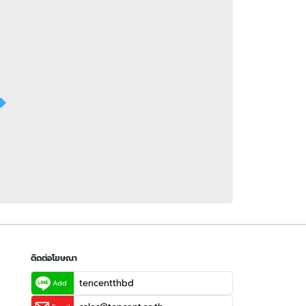
 WeTV
ติดต่อโฆษณา
tencentthbd
sales@tencent.co.th
รา
ร้องเรียนเนื้อหาไม่เหมาะสม
แนะนำติชม แจ้งปัญหาการใช้งาน
ติดต่อโฆษณา
tencentthbd
Add