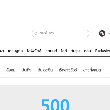
ตร
ีฬา
เศรษฐกิจ
ไลฟ์สไตล์
รถยนต์
ไอที
วัยรุ่น
คลิป
Exclusi
ตรวจหวย
ไลฟ์สไตล์
บันเทิงค
สังคม
บันเทิง
อัปเดตจีน
เช็กข่าวชัวร์
ข่าวทั้งหมด
ผู้หญิง
หนัง-ละคร
ผู้ชาย
เพลง
ย
วัยรุ่น
เกมส์
500
ไอที
คลิป
รถยนต์
พอดแคสต์