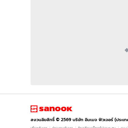
อัปเดตจีน
เช็กข่าวชัวร์
ติดตามสนุกโซเชี
ดาวน์โหลดสนุกแอปฟรี
สงวนลิขสิทธิ์ ©
2569
บริษัท อิมเมจ ฟิวเจอร์ (ประเทศไทย) จำกัด
สงวนลิขสิทธิ์ ©
2569
บริษัท อิมเมจ ฟิวเจอร์ (ประเ