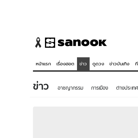
หน้าแรก
เรื่องฮอต
ข่าว
ดูดวง
ข่าวบันเทิง
ก
ข่าว
ข่าว
ดูดวง - 
อาชญากรรม
การเมือง
ต่างประเทศ
เรื่องฮอต
ดูดวง
ข่าว
หวยไทย
ข่าวบันเทิง
สถิติหวยไท
ข่าวกีฬา
หวยลาว
ข่าวเศรษฐกิจ