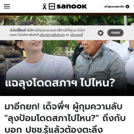
ข่าว
เข้าสู่ระบบสมาชิก
หมวดอื่นๆ
//s.isanook.com/ns/0/ud/1915/9575846/tagline-
Sanook
//s.isanook.com/sr/0/images/logo-
600
60
template-
new-
update-
sanook.png
เว็บไซต์นี้ใช้คุกกี้
เพื่อให้ท่านได้รับประสบการณ์การใช้งานที่ดีที่สุดบน เว็บไซต์
ตกลง
ของเรา โปรดศึกษาเพิ่มเติมที่
นโยบายความเป็นส่วนตัว
และ
นโยบายคุกกี้
april.jpg
มาอีกยก! เด็จพี่ฯ ผู้กุมความลับ
"ลุงป้อมโดดสภาไปไหน?" ถึงกับ
บอก ปชช.รู้แล้วต้องตะลึง