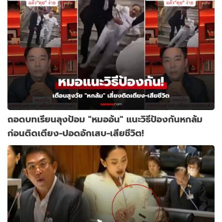
ถอดบทเรียนลุงป้อม "หมออ้น" แนะวิธีป้องกันหกล้ม
ก่อนติดเตียง-ปอดอักเสบ-เสียชีวิต!