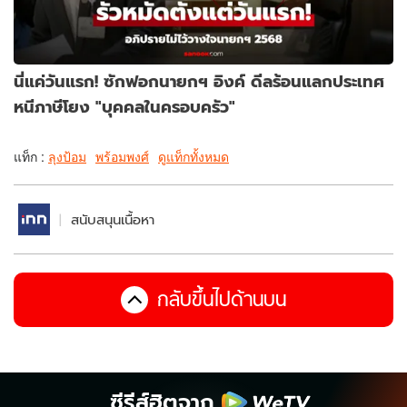
นี่แค่วันแรก! ซักฟอกนายกฯ อิงค์ ดีลร้อนแลกประเทศ
หนีภาษีโยง "บุคคลในครอบครัว"
แท็ก :
ลุงป้อม
พร้อมพงศ์
ดูแท็กทั้งหมด
สนับสนุนเนื้อหา
กลับขึ้นไปด้านบน
ซีรีส์ฮิตจาก