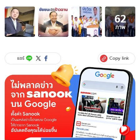
อัลบั้ม
62
ภาพ
62
ภาพ
ภาพ
ของ
มา
อีก
ยก!
Copy link
แชร์
เด็จ
พี่ฯ
ผู้
กุม
ความ
ลับ
"ลุง
ป้อม
โดด
สภา
ไป
ไหน?"