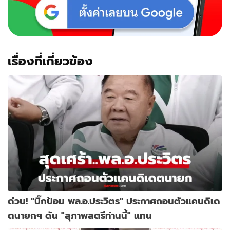
ถึง
กับ
บอก
ปชช.รู้
แล้ว
ต้อง
เรื่องที่เกี่ยวข้อง
ตะลึง
ด่วน! "บิ๊กป้อม พล.อ.ประวิตร" ประกาศถอนตัวแคนดิเด
ตนายกฯ ดัน "สุภาพสตรีท่านนี้" แทน