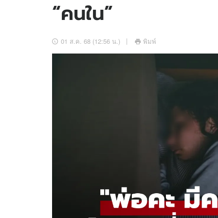
“คนใน”
อัปเดตจีน
เช็กข่าวชัวร์
01 ส.ค. 68 (12:56 น.)
พิมพ์
ติดตามสนุกโซเชี
ดาวน์โหลดสนุกแอปฟรี
สงวนลิขสิทธิ์ ©
2569
บริษัท อิมเมจ ฟิวเจอร์ (ประเทศไทย) จำกัด