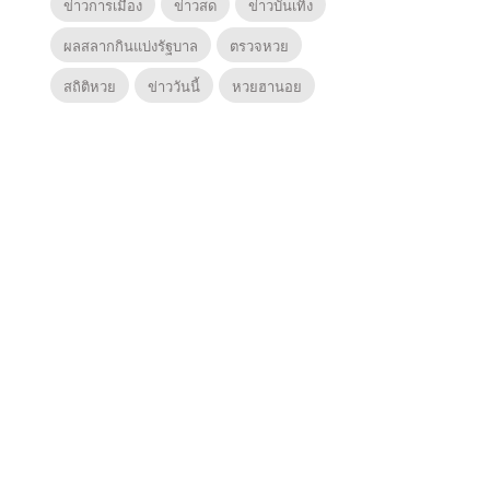
ข่าวการเมือง
ข่าวสด
ข่าวบันเทิง
ผลสลากกินแบ่งรัฐบาล
ตรวจหวย
สถิติหวย
ข่าววันนี้
หวยฮานอย