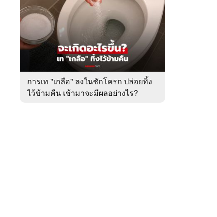
สัปดาห์
ของ
หมวด
ต่าง
 WeTV
ประเทศ
การเท "เกลือ" ลงในชักโครก ปล่อยทิ้ง
ไว้ข้ามคืน เช้ามาจะมีผลอย่างไร?
ติดต่อโฆษณา
tencentthbd
sales@tencent.co.th
รา
ร้องเรียนเนื้อหาไม่เหมาะสม
แนะนำติชม แจ้งปัญหาการใช้งาน