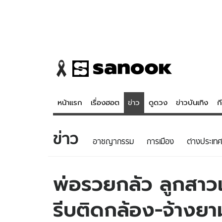
หน้าแรก
เรื่องฮอต
ข่าว
ดูดวง
ข่าวบันเทิง
ก
ข่าว
ข่าว
ดูดวง - 
อาชญากรรม
การเมือง
ต่างประเทศ
เรื่องฮอต
ดูดวง
ข่าว
หวยไทย
พ่อรวยกลัว ลูกสาวเ
ข่าวบันเทิง
สถิติหวยไท
รีบติดกล้อง-จ้างยา
ข่าวกีฬา
หวยลาว
ข่าวเศรษฐกิจ