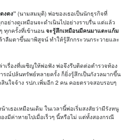
(นามสมมุติ) พ่อของเธอเป็นนัก
ธุรกิจ
ที่
ตงตง”
กอย่างดูเหมือนจะดำเนินไปอย่างราบรื่น แต่แล้ว
 ทุกครั้งที่เข้านอน
จะรู้สึกเหมือนมีคนมาแตะแก้ม
้าลืมตาขึ้นมาพิสูจน์ ทำให้รู้สึกกระวนกระวายและ
ื่องที่เผชิญให้พ่อฟัง พ่อจึงรีบติดต่อตำรวจท้อง
ตุการณ์ปล้นทรัพย์หลายครั้ง ก็ยิ่งรู้สึกเป็นกังวลมากขึ้น
ดสินใจจ้าง รปภ.เพิ่มอีก 2 คน คอยตรวจสอบรอบๆ
้าเธอเหมือนเดิม ในเวลานี้พ่อเริ่มสงสัยว่ามีรังหนู
ีของมีค่าหายไปเมื่อเร็วๆ นี้หรือไม่ แต่ทั้งสองกรณี