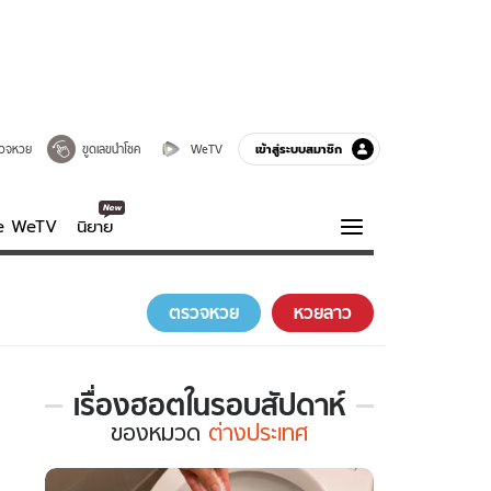
เข้าสู่ระบบสมาชิก
วจหวย
ขูดเลขนำโชค
WeTV
ve WeTV
นิยาย
รบรส
ความรู้รอบตัว
ตรวจหวย
หวยลาว
ฮาวทู
กูรู-รอบรู้
เรื่องฮอตในรอบสัปดาห์
เรื่อง
ของ
หมวด
ต่างประเทศ
ฮอต
ใน
รอบ