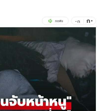
สุขภาพ
ดูทีวี
เที่ยว-กิน
WeTV
ก
+
-
ก
กดฟัง
Tasteful Thailand
Exclusive
Sanook Choice
นิยาย
ยลได้ที่
ร่วมงานกับเ