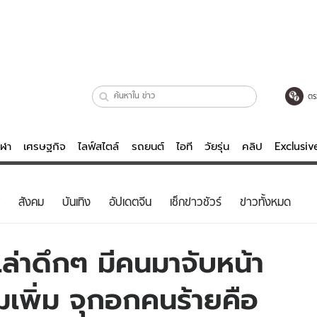
ตร
ีฬา
เศรษฐกิจ
ไลฟ์สไตล์
รถยนต์
ไอที
วัยรุ่น
คลิป
Exclusi
ตรวจหวย
ไลฟ์สไตล์
บันเทิงค
สังคม
บันเทิง
อัปเดตจีน
เช็กข่าวชัวร์
ข่าวทั้งหมด
ผู้หญิง
หนัง-ละคร
ผู้ชาย
เพลง
ล่าดึกๆ มีคนมาจับหน้า
ย
วัยรุ่น
เกมส์
มเพิ่ม จุกอกคนร้ายคือ
ไอที
คลิป
รถยนต์
พอดแคสต์