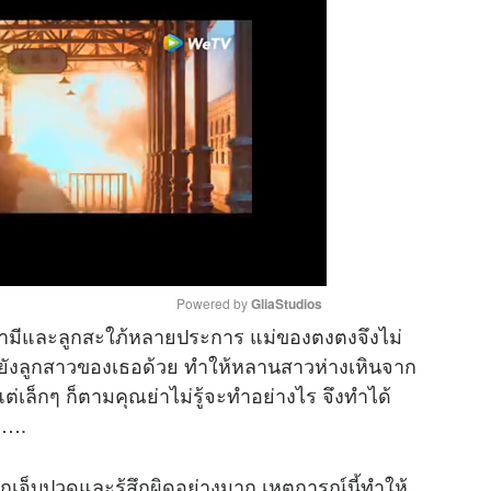
Powered by 
GliaStudios
สามีและลูกสะใภ้หลายประการ แม่ของตงตงจึงไม่
ปยังลูกสาวของเธอด้วย ทำให้หลานสาวห่างเหินจาก
M
งแต่เล็กๆ ก็ตามคุณย่าไม่รู้จะทำอย่างไร จึงทำได้
u
ว….
t
e
เจ็บปวดและรู้สึกผิดอย่างมาก เหตุการณ์นี้ทำให้