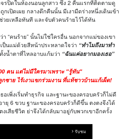
งวงจรปิดในห้องนอนลูกสาว ซึ่ง 2 คืนแรกที่ติดตามดู
ถูกเปิดเผย กลางดึกคืนนั้น มีเงามืดร่างหนึ่งเดินเข้า
วยเหลือทันที และจับตัวคนร้ายไว้ได้ทัน
รู้ว่า “คนร้าย” นั้นไม่ใช่ใครอื่น นอกจากแม่ของเขา
ู้เป็นแม่ด้วยสีหน้าประหลาดใจว่า
“ทำไมถึงมาทำ
้งน้ำตาที่ไหลอาบแก้มว่า
“ฉันแค่อยากมองเธอ”
300 คน แต่ไม่มีใครมาเพราะ "รู้ทัน"
ูกชาย ไร้เงาแขกร่วมงาน ที่แท้ชาวบ้านแก้เผ็ด!
อเพิ่งเริ่มทำ
ธุรกิจ
และฐานะของครอบครัวก็ไม่ดี
ออายุ 6 ขวบ ฐานะของครอบครัวก็ดีขึ้น ตงตงจึงได้
งตงเสียชีวิต ย่าจึงได้กลับมาอยู่กับพวกเขาอีกครั้ง
รับชม
arrow_forward_ios