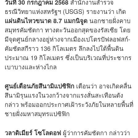
วันที่ 30 กรกฎาคม 2568
สำนักงานสำรวจ
ธรณีวิทยาแห่งสหรัฐฯ (USGS) รายงานว่า เกิด
แผ่นดินไหวขนาด 8.7 แมกนิจูด
นอกชายฝั่งคาบ
สมุทรคัมชัตกา ทางตะวันออกสุดของรัสเซีย โดย
มีจุดศูนย์กลางอยู่ห่างจากเมืองเปโตรปัฟลอฟสก์-
คัมชัตสกีราว 136 กิโลเมตร ลึกลงไปใต้พื้นดิน
ประมาณ 19 กิโลเมตร ซึ่งเป็นบริเวณที่ประชากร
เบาบางและห่างไกล
ศูนย์เตือนภัยสึนามิแปซิฟิก
เตือนว่า อาจเกิดคลื่น
สึนามิรุนแรงในวงกว้างจากแรงสั่นสะเทือนดัง
กล่าว พร้อมออกประกาศเฝ้าระวังภัยในหลายพื้นที่
ชายฝั่งมหาสมุทรแปซิฟิก
วลาดิเมียร์ โซโลดอฟ
ผู้ว่าการคัมชัตกา กล่าวว่า