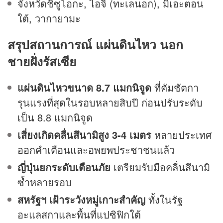
จังหวัดชิซูโอกะ, ไอจิ (ทะเลนอก), มิเอะตอน
ใต้, วากายามะ
สรุปสถานการณ์ แผ่นดินไหว นอก
ชายฝั่งรัสเซีย
แผ่นดินไหวขนาด 8.7 แมกนิจูด
ที่คัมชัตกา
รุนแรงที่สุดในรอบหลายสิบปี ก่อนปรับระดับ
เป็น 8.8 แมกนิจูด
เสี่ยงเกิดคลื่นสึนามิสูง 3-4 เมตร
หลายประเทศ
ออกคำเตือนและอพยพประชาชนแล้ว
ญี่ปุ่นยกระดับเตือนภัย
เตรียมรับมือคลื่นสึนามิ
ซ้ำหลายรอบ
สหรัฐฯ เฝ้าระวังหมู่เกาะสำคัญ
ทั้งในรัฐ
อะแลสกาและพื้นที่แปซิฟิกใต้