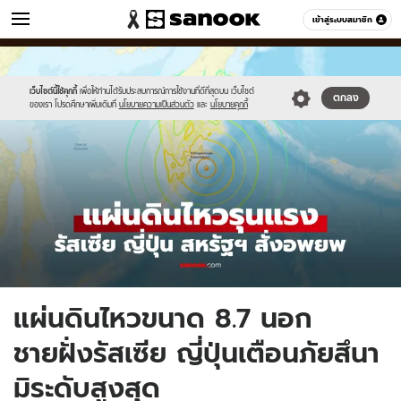
ข่าว
เข้าสู่ระบบสมาชิก
หมวดอื่นๆ
//s.isanook.com/ns/0/ud/1964/9822410/new-
Sanook
//s.isanook.com/sr/0/images/logo-
600
60
thumbnail1200x720_v2-
new-
20.jpg
sanook.png
เว็บไซต์นี้ใช้คุกกี้
เพื่อให้ท่านได้รับประสบการณ์การใช้งานที่ดีที่สุดบน เว็บไซต์
ตกลง
ของเรา โปรดศึกษาเพิ่มเติมที่
นโยบายความเป็นส่วนตัว
และ
นโยบายคุกกี้
แผ่นดินไหวขนาด 8.7 นอก
ชายฝั่งรัสเซีย ญี่ปุ่นเตือนภัยสึนา
มิระดับสูงสุด