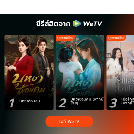
ซีรีส์ฮิตจาก
1
2
3
บุหงาซ่อนคม (พากย์
เมื่อรั
บุหงาซ่อนคม
ไทย)
(พากย์
ไปที่ WeTV