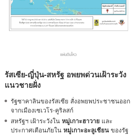
แผ่นดินไหว
รัสเซีย-ญี่ปุ่น-สหรัฐ อพยพด่วนเฝ้าระวัง
แนวชายฝั่ง
รัฐซาคาลินของรัสเซีย สั่งอพยพประชาชนออก
จากเมืองเซเวโร-คูริลสก์
สหรัฐฯ เฝ้าระวังใน
หมู่เกาะฮาวาย
และ
ประกาศเตือนภัยใน
หมู่เกาะอะลูเชียน
ของรัฐ