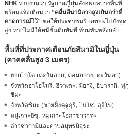
NHK
รายงานว่า รัฐบาลญี่ปุ่นสั่งอพยพบางพื้นที่
พร้อมแจ้งเตือนว่า
“คลื่นสึนามิอาจสูงเกินกว่าที่
คาดการณ์ไว้”
ขอให้ประชาชนรีบอพยพไปยังจุด
สูง หากไม่มีให้หนีขึ้นตึกทันที ห้ามหันหลังกลับ
พื้นที่ที่ประกาศเตือนภัยสึนามิในญี่ปุ่น
(คาดคลื่นสูง 3 เมตร)
ฮอกไกโด (ตะวันออก, ตอนกลาง, ตะวันตก)
จังหวัดอาโอโมริ, อิวาเตะ, มิยางิ, อิบารากิ, ฟุกุ
ชิมะ
จังหวัดชิบะ (ชายฝั่งคุจูคุริ, โบโซ, อุจิโบ)
หมู่เกาะอิซุ, หมู่เกาะโอกาซาวาระ
อ่าวซากามิและคาบสมุทรมิอุระ