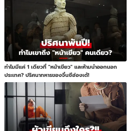
ทำไมมีแค่ 1 เดียวที่ "หน้าเขียว" และห้ามนำออกนอก
ประเทศ? ปริศนาทหารของจิ๋นซีฮ่องเต้!