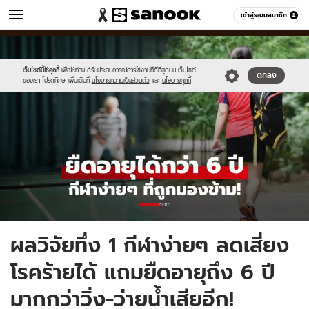
ข่าว
เข้าสู่ระบบสมาชิก
หมวดอื่นๆ
//s.isanook.com/ns/0/ud/1963/9815018/newnewnewnewnewnewnew-
Sanook
//s.isanook.com/sr/0/images/logo-
600
60
thumbna.jpg
new-
sanook.png
เว็บไซต์นี้ใช้คุกกี้
เพื่อให้ท่านได้รับประสบการณ์การใช้งานที่ดีที่สุดบน เว็บไซต์
ตกลง
ของเรา โปรดศึกษาเพิ่มเติมที่
นโยบายความเป็นส่วนตัว
และ
นโยบายคุกกี้
ผลวิจัยทึ่ง 1 กีฬาง่ายๆ ลดเสี่ยง
โรคร้ายได้ แถมยืดอายุถึง 6 ปี
มากกว่าวิ่ง-ว่ายน้ำเสียอีก!