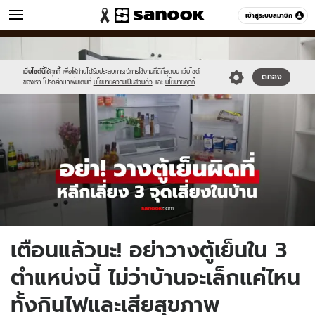
ข่าว
เข้าสู่ระบบสมาชิก
หมวดอื่นๆ
//s.isanook.com/ns/0/ud/1962/9810482/newnewnewnewnewnewnew-
Sanook
//s.isanook.com/sr/0/images/logo-
600
60
thumbna.jpg
new-
sanook.png
เว็บไซต์นี้ใช้คุกกี้
เพื่อให้ท่านได้รับประสบการณ์การใช้งานที่ดีที่สุดบน เว็บไซต์
ตกลง
ของเรา โปรดศึกษาเพิ่มเติมที่
นโยบายความเป็นส่วนตัว
และ
นโยบายคุกกี้
เตือนแล้วนะ! อย่าวางตู้เย็นใน 3
ตำแหน่งนี้ ไม่ว่าบ้านจะเล็กแค่ไหน
ทั้งกินไฟและเสียสุขภาพ