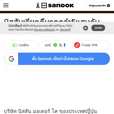
ข่าว
เข้าสู่ระบบสมาชิก
หมวดอื่นๆ
นิสสันเรียกคืนรถกว่า5แสนคัน
Sanook
//s.isanook.com/sr/0/images/logo-
600
60
new-
เว็บไซต์นี้ใช้คุกกี้
เพื่อให้ท่านได้รับประสบการณ์การใช้งานที่ดีที่สุดบน เว็บไซต์
ตกลง
sanook.png
ของเรา โปรดศึกษาเพิ่มเติมที่
นโยบายความเป็นส่วนตัว
และ
นโยบายคุกกี้
12 พ.ย. 53 (08:44 น.)
Copy link
แชร์
กดฟัง
ตั้ง Sanook เป็นข่าวโปรดบน Google
บริษัท นิสสัน มอเตอร์ โค ของประเทศญี่ปุ่น