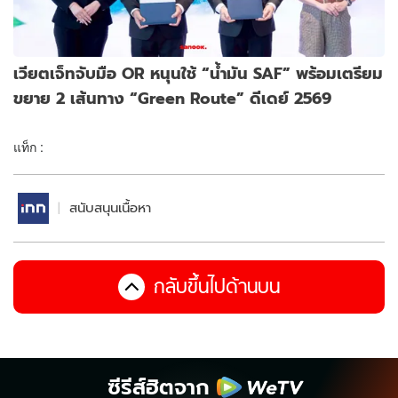
เวียตเจ็ทจับมือ OR หนุนใช้ “น้ำมัน SAF” พร้อมเตรียม
ขยาย 2 เส้นทาง “Green Route” ดีเดย์ 2569
แท็ก :
สนับสนุนเนื้อหา
กลับขึ้นไปด้านบน
ซีรีส์ฮิตจาก