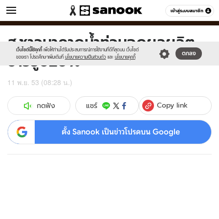
ข่าว
เข้าสู่ระบบสมาชิก
หมวดอื่นๆ
ส.ชาวนาคาดน้ำท่วมฉุดผลผลิต
Sanook
//s.isanook.com/sr/0/images/logo-
600
60
new-
เว็บไซต์นี้ใช้คุกกี้
เพื่อให้ท่านได้รับประสบการณ์การใช้งานที่ดีที่สุดบน เว็บไซต์
ข้าววูบ20%
ตกลง
sanook.png
ของเรา โปรดศึกษาเพิ่มเติมที่
นโยบายความเป็นส่วนตัว
และ
นโยบายคุกกี้
11 พ.ย. 53 (08:28 น.)
Copy link
แชร์
กดฟัง
ตั้ง Sanook เป็นข่าวโปรดบน Google