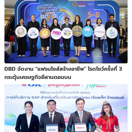
DBD จัดงาน "แฟรนไชส์สร้างอาชีพ" โรดโชว์ครั้งที่ 3
กระตุ้นเศรษฐกิจอีสานตอนบน