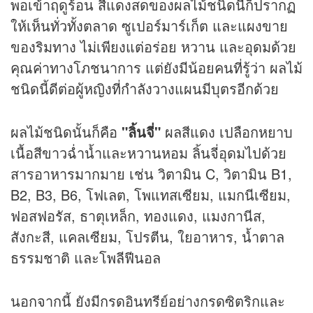
พอเข้าฤดูร้อน สีแดงสดของผลไม้ชนิดนี้ก็ปรากฏ
ให้เห็นทั่วทั้งตลาด ซูเปอร์มาร์เก็ต และแผงขาย
ของริมทาง ไม่เพียงแต่อร่อย หวาน และอุดมด้วย
คุณค่าทางโภชนาการ แต่ยังมีน้อยคนที่รู้ว่า ผลไม้
ชนิดนี้ดีต่อผู้หญิงที่กำลังวางแผนมีบุตรอีกด้วย
ผลไม้ชนิดนั้นก็คือ
"ลิ้นจี่"
ผลสีแดง เปลือกหยาบ
เนื้อสีขาวฉ่ำน้ำและหวานหอม ลิ้นจี่อุดมไปด้วย
สารอาหารมากมาย เช่น วิตามิน C, วิตามิน B1,
B2, B3, B6, โฟเลต, โพแทสเซียม, แมกนีเซียม,
ฟอสฟอรัส, ธาตุเหล็ก, ทองแดง, แมงกานีส,
สังกะสี, แคลเซียม, โปรตีน, ใยอาหาร, น้ำตาล
ธรรมชาติ และโพลีฟีนอล
นอกจากนี้ ยังมีกรดอินทรีย์อย่างกรดซิตริกและ