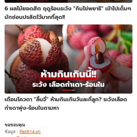
6 ผลไม้ยอดฮิต ฤดูร้อนระวัง "กินไข่พยาธิ" เข้าไปเต็มๆ
มักซ่อนปรสิตไว้มากที่สุด!!
เตือนโควตา "ลิ้นจี่" ห้ามกินเกินวันละกี่ลูก? ระวังเลือด
กำเดาพุ่ง-ร้อนในถามหา
ขอขอบคุณ
ข้อมูล
:
Kenh14.vn