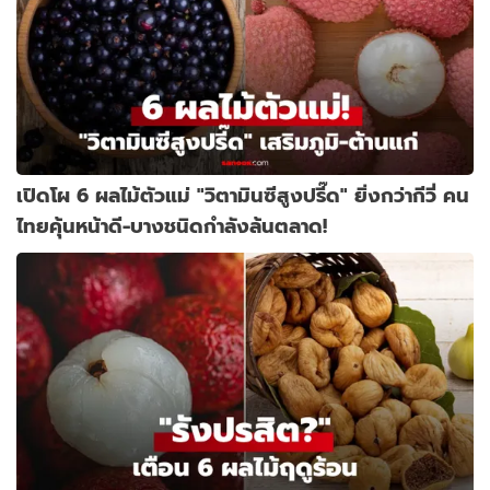
เปิดโผ 6 ผลไม้ตัวแม่ "วิตามินซีสูงปรี๊ด" ยิ่งกว่ากีวี่ คน
ไทยคุ้นหน้าดี-บางชนิดกำลังล้นตลาด!