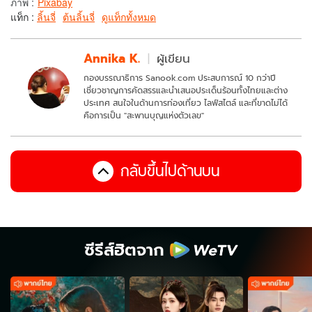
ภาพ
:
Pixabay
แท็ก :
ลิ้นจี่
ต้นลิ้นจี่
ดูแท็กทั้งหมด
Annika K.
ผู้เขียน
กองบรรณาธิการ Sanook.com ประสบการณ์ 10 กว่าปี
เชี่ยวชาญการคัดสรรและนำเสนอประเด็นร้อนทั้งไทยและต่าง
ประเทศ สนใจในด้านการท่องเที่ยว ไลฟ์สไตล์ และที่ขาดไม่ได้
คือการเป็น "สะพานบุญแห่งตัวเลข"
กลับขึ้นไปด้านบน
ซีรีส์ฮิตจาก