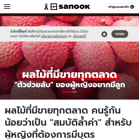
ข่าว
เข้าสู่ระบบสมาชิก
หมวดอื่นๆ
//s.isanook.com/ns/0/ud/1960/9803046/new-
Sanook
//s.isanook.com/sr/0/images/logo-
600
60
thumbnail1200x720_v2.jpg
new-
sanook.png
เว็บไซต์นี้ใช้คุกกี้
เพื่อให้ท่านได้รับประสบการณ์การใช้งานที่ดีที่สุดบน เว็บไซต์
ตกลง
ของเรา โปรดศึกษาเพิ่มเติมที่
นโยบายความเป็นส่วนตัว
และ
นโยบายคุกกี้
ผลไม้ที่มีขายทุกตลาด คนรู้กัน
น้อยว่าเป็น "สมบัติล้ำค่า" สำหรับ
ผู้หญิงที่ต้องการมีบุตร