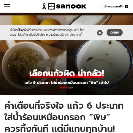
ข่าว
เข้าสู่ระบบสมาชิก
หมวดอื่นๆ
//s.isanook.com/ns/0/ud/1958/9790526/newnew-
Sanook
//s.isanook.com/sr/0/images/logo-
600
60
thumbnail1200x720(5).jpg
new-
sanook.png
เว็บไซต์นี้ใช้คุกกี้
เพื่อให้ท่านได้รับประสบการณ์การใช้งานที่ดีที่สุดบน เว็บไซต์
ตกลง
ของเรา โปรดศึกษาเพิ่มเติมที่
นโยบายความเป็นส่วนตัว
และ
นโยบายคุกกี้
คำเตือนที่จริงใจ แก้ว 6 ประเภท
ใส่น้ำร้อนเหมือนกรอก “พิษ”
ควรทิ้งทันที แต่มีแทบทุกบ้าน!