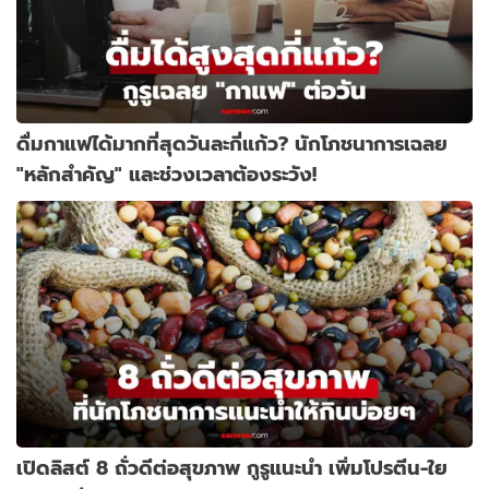
ดื่มกาแฟได้มากที่สุดวันละกี่แก้ว? นักโภชนาการเฉลย
"หลักสำคัญ" และช่วงเวลาต้องระวัง!
เปิดลิสต์ 8 ถั่วดีต่อสุขภาพ กูรูแนะนำ เพิ่มโปรตีน-ใย