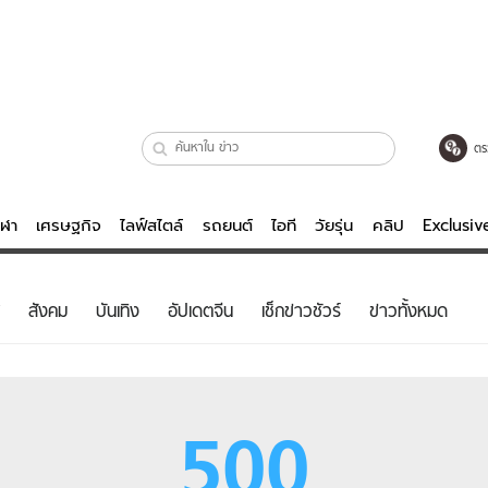
ตร
ีฬา
เศรษฐกิจ
ไลฟ์สไตล์
รถยนต์
ไอที
วัยรุ่น
คลิป
Exclusi
ตรวจหวย
ไลฟ์สไตล์
บันเทิงค
สังคม
บันเทิง
อัปเดตจีน
เช็กข่าวชัวร์
ข่าวทั้งหมด
ผู้หญิง
หนัง-ละคร
ผู้ชาย
เพลง
ย
วัยรุ่น
เกมส์
500
ไอที
คลิป
รถยนต์
พอดแคสต์