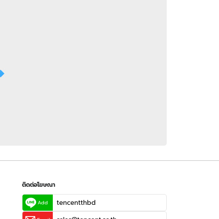
 WeTV
ติดต่อโฆษณา
tencentthbd
sales@tencent.co.th
รา
ร้องเรียนเนื้อหาไม่เหมาะสม
แนะนำติชม แจ้งปัญหาการใช้งาน
ติดต่อโฆษณา
tencentthbd
Add