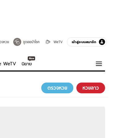
เข้าสู่ระบบสมาชิก
วจหวย
ขูดเลขนำโชค
WeTV
ve WeTV
นิยาย
รบรส
ความรู้รอบตัว
ตรวจหวย
หวยลาว
ฮาวทู
กูรู-รอบรู้