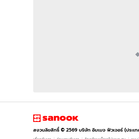
อัปเดตจีน
เช็กข่าวชัวร์
ติดตามสนุกโซเชี
ดาวน์โหลดสนุกแอปฟรี
สงวนลิขสิทธิ์ ©
2569
บริษัท อิมเมจ ฟิวเจอร์ (ประเทศไทย) จำกัด
สงวนลิขสิทธิ์ ©
2569
บริษัท อิมเมจ ฟิวเจอร์ (ประเ