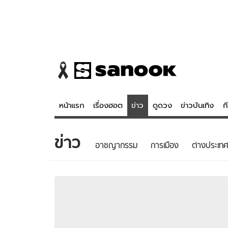
หน้าแรก
เรื่องฮอต
ข่าว
ดูดวง
ข่าวบันเทิง
ก
ข่าว
ข่าว
ดูดวง - 
อาชญากรรม
การเมือง
ต่างประเทศ
เรื่องฮอต
ดูดวง
ข่าว
หวยไทย
ข่าวบันเทิง
สถิติหวยไท
ข่าวกีฬา
หวยลาว
ข่าวเศรษฐกิจ