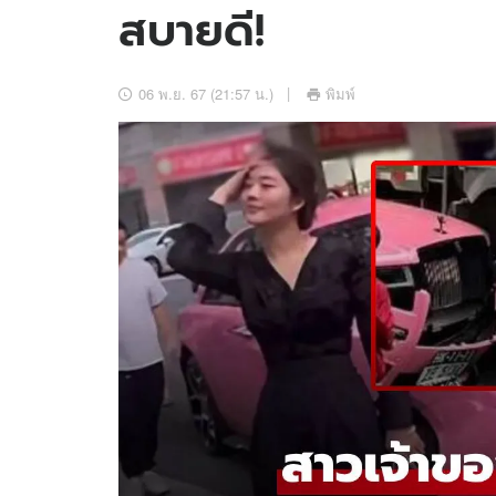
สบายดี!
อัปเดตจีน
เช็กข่าวชัวร์
06 พ.ย. 67 (21:57 น.)
พิมพ์
ติดตามสนุกโซเชี
ดาวน์โหลดสนุกแอปฟรี
สงวนลิขสิทธิ์ ©
2569
บริษัท อิมเมจ ฟิวเจอร์ (ประเทศไทย) จำกัด