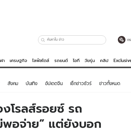
ตร
ีฬา
เศรษฐกิจ
ไลฟ์สไตล์
รถยนต์
ไอที
วัยรุ่น
คลิป
Exclusi
ตรวจหวย
ไลฟ์สไตล์
บันเทิงค
สังคม
บันเทิง
อัปเดตจีน
เช็กข่าวชัวร์
ข่าวทั้งหมด
ผู้หญิง
หนัง-ละคร
ผู้ชาย
เพลง
องโรลส์รอยซ์ รถ
ย
วัยรุ่น
เกมส์
ม่พอจ่าย” แต่ยังบอก
ไอที
คลิป
รถยนต์
พอดแคสต์