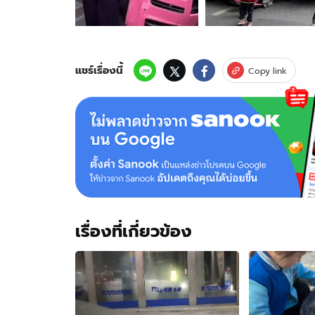
ตน
สาว
เจ้า
ของ
โรล
แชร์เรื่องนี้
Copy link
ส์
รอย
ซ์
รถ
บรรทุก
ชน
“ประกัน
ไม่
พอ
จ่าย”
เรื่องที่เกี่ยวข้อง
แต่
ยัง
บอก
สบาย
ดี!