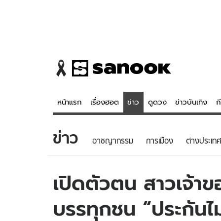
หน้าแรก
เรื่องฮอต
ข่าว
ดูดวง
ข่าวบันเทิง
ก
ข่าว
ข่าว
ดูดวง - 
อาชญากรรม
การเมือง
ต่างประเทศ
เรื่องฮอต
ดูดวง
ข่าว
หวยไทย
เปิดตัวตน สาวเจ้าข
ข่าวบันเทิง
สถิติหวยไท
บรรทุกชน “ประกันไ
ข่าวกีฬา
หวยลาว
ข่าวเศรษฐกิจ