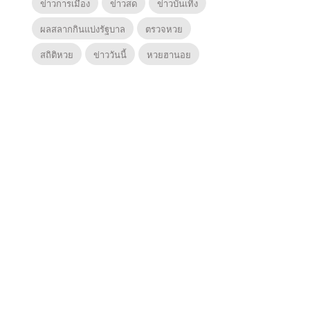
ข่าวการเมือง
ข่าวสด
ข่าวบันเทิง
ผลสลากกินแบ่งรัฐบาล
ตรวจหวย
สถิติหวย
ข่าววันนี้
หวยฮานอย