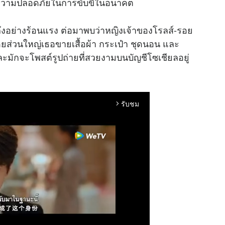
จความปลอดภัยในการขับขี่ในอนาคต
ดถึงอย่างร้อนแรง ต่อมาพบว่าหญิงเจ้าของโรลส์-รอย
โดยส่วนใหญ่เธอขายเสื้อผ้า กระเป๋า ชุดนอน และ
ะมักจะโพสต์รูปถ่ายที่สวยงามบนบัญชีโซเชียลอยู่
รับชม
arrow_forward_ios