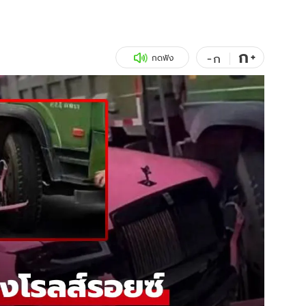
สุขภาพ
ดูทีวี
เที่ยว-กิน
WeTV
ก
+
-
ก
กดฟัง
Tasteful Thailand
Exclusive
Sanook Choice
นิยาย
ยลได้ที่
ร่วมงานกับเ