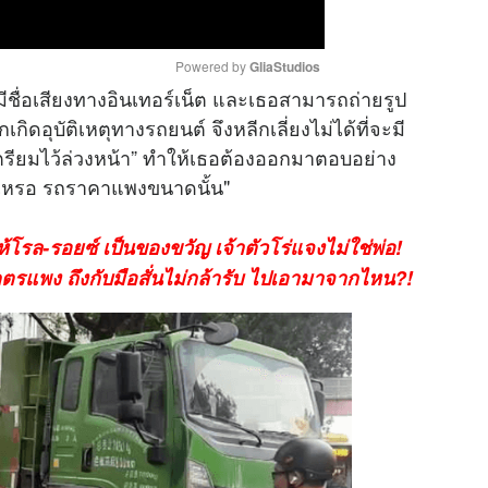
Powered by 
GliaStudios
ี่มีชื่อเสียงทางอินเทอร์เน็ต และเธอสามารถถ่ายรูป
ดอุบัติเหตุทางรถยนต์ จึงหลีกเลี่ยงไม่ได้ที่จะมี
M
เตรียมไว้ล่วงหน้า” ทำให้เธอต้องออกมาตอบอย่าง
u
นเหรอ รถราคาแพงขนาดนั้น"
t
e
โรล-รอยซ์ เป็นของขวัญ เจ้าตัวโร่แจงไม่ใช่พ่อ!
ตรแพง ถึงกับมือสั่นไม่กล้ารับ ไปเอามาจากไหน?!