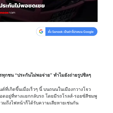
ตั้ง Sanook เป็นข่าวโปรดบน Google
รทุกชน “ประกันไม่พอจ่าย” ทำไมยังถ่ายรูปชิลๆ
์ที่เกิดขึ้นเมื่อเร็วๆ นี้ บนถนนในเมืองกวางโจว
ดอยู่ที่ทางแยกกลับรถ โดยมีรถโรลส์-รอยซ์สีชมพู
มถึงไฟหน้าก็ได้รับความเสียหายเช่นกัน