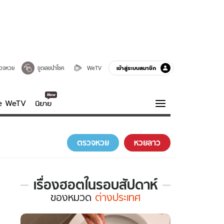
เข้าสู่ระบบสมาชิก
วจหวย
ขูดเลขนำโชค
WeTV
ve WeTV
นิยาย
รบรส
ความรู้รอบตัว
ตรวจหวย
หวยลาว
ฮาวทู
กูรู-รอบรู้
เรื่องฮอตในรอบสัปดาห์
เรื่อง
ของ
หมวด
ต่างประเทศ
ฮอต
ใน
รอบ