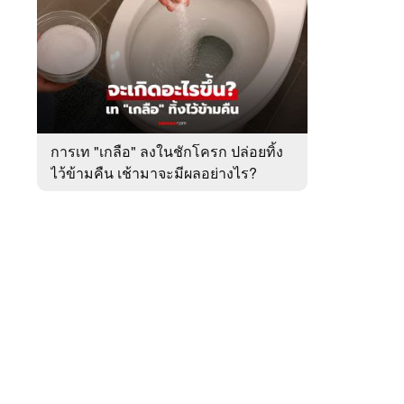
สัปดาห์
ของ
หมวด
ต่าง
 WeTV
ประเทศ
การเท "เกลือ" ลงในชักโครก ปล่อยทิ้ง
ไว้ข้ามคืน เช้ามาจะมีผลอย่างไร?
ติดต่อโฆษณา
tencentthbd
sales@tencent.co.th
รา
ร้องเรียนเนื้อหาไม่เหมาะสม
แนะนำติชม แจ้งปัญหาการใช้งาน