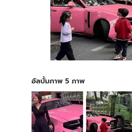
อัลบั้มภาพ 5 ภาพ
อัลบั้ม
ภาพ
5
ภาพ
ของ
เปิด
ตัว