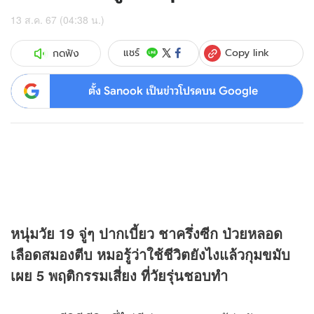
13 ส.ค. 67 (04:38 น.)
Copy link
แชร์
กดฟัง
ตั้ง Sanook เป็นข่าวโปรดบน Google
หนุ่มวัย 19 จู่ๆ ปากเบี้ยว ชาครึ่งซีก ป่วยหลอด
เลือดสมองตีบ หมอรู้ว่าใช้ชีวิตยังไงแล้วกุมขมับ
เผย 5 พฤติกรรมเสี่ยง ที่วัยรุ่นชอบทำ