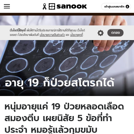
ข่าว
เข้าสู่ระบบสมาชิก
หมวดอื่นๆ
//s.isanook.com/ns/0/ud/1900/9503426/tagline-
Sanook
//s.isanook.com/sr/0/images/logo-
600
60
template-
new-
update-
sanook.png
เว็บไซต์นี้ใช้คุกกี้
เพื่อให้ท่านได้รับประสบการณ์การใช้งานที่ดีที่สุดบน เว็บไซต์
ตกลง
ของเรา โปรดศึกษาเพิ่มเติมที่
นโยบายความเป็นส่วนตัว
และ
นโยบายคุกกี้
april.jpg
หนุ่มอายุแค่ 19 ป่วยหลอดเลือด
สมองตีบ เผยนิสัย 5 ข้อที่ทำ
ประจำ หมอรู้แล้วกุมขมับ