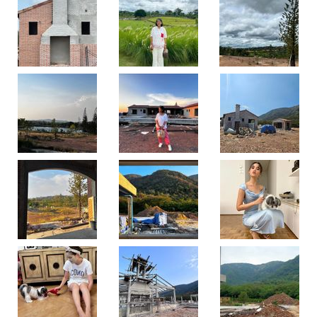
ล่าสุด
บ้าน
ที่
เขา
ใหญ่
สร้าง
ใกล้
เสร็จ
แล้ว
บรรยากาศ
คือ
ฟิ
นมาก