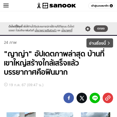
เข้าสู่ระบบสมาชิก
ข่าวบันเทิง
เว็บไซต์นี้ใช้คุกกี้
เพื่อให้ท่านได้รับประสบการณ์การใช้งานที่ดีที่สุดบน เว็บไซต์
หมวดอื่นๆ
ตกลง
ของเรา โปรดศึกษาเพิ่มเติมที่
นโยบายความเป็นส่วนตัว
และ
นโยบายคุกกี้
24
ภาพ
อ่านเรื่องนี้
"ญาญ่า" อัปเดตภาพล่าสุด บ้านที่
เขาใหญ่สร้างใกล้เสร็จแล้ว
บรรยากาศคือฟินมาก
อัลบั้ม
19 ก.ค. 67 (09:47 น.)
ภาพ
ทั้งหมด
"ญาญ่า"
อัปเดต
ภาพ