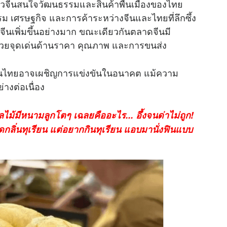
าวจีนสนใจวัฒนธรรมและสินค้าพื้นเมืองของไทย
 เศรษฐกิจ และการค้าระหว่างจีนและไทยที่ลึกซึ้ง
จีนเพิ่มขึ้นอย่างมาก ขณะเดียวกันตลาดจีนมี
็วด้วยจุดเด่นด้านราคา คุณภาพ และการขนส่ง
รียนไทยอาจเผชิญการแข่งขันในอนาคต แม้ความ
างต่อเนื่อง
ผลไม้มีหนามลูกโตๆ เฉลยคืออะไร... อึ้งจนด่าไม่ถูก!
ยดกลิ่นทุเรียน แต่อยากกินทุเรียน แอบมานั่งฟินแบบ