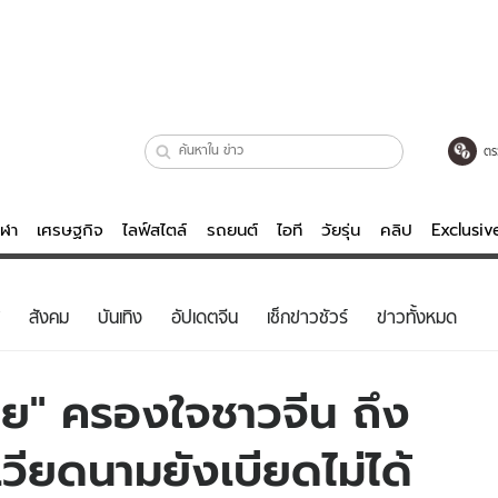
ตร
ีฬา
เศรษฐกิจ
ไลฟ์สไตล์
รถยนต์
ไอที
วัยรุ่น
คลิป
Exclusi
ตรวจหวย
ไลฟ์สไตล์
บันเทิงค
สังคม
บันเทิง
อัปเดตจีน
เช็กข่าวชัวร์
ข่าวทั้งหมด
ผู้หญิง
หนัง-ละคร
ผู้ชาย
เพลง
ไทย" ครองใจชาวจีน ถึง
ย
วัยรุ่น
เกมส์
เวียดนามยังเบียดไม่ได้
ไอที
คลิป
รถยนต์
พอดแคสต์