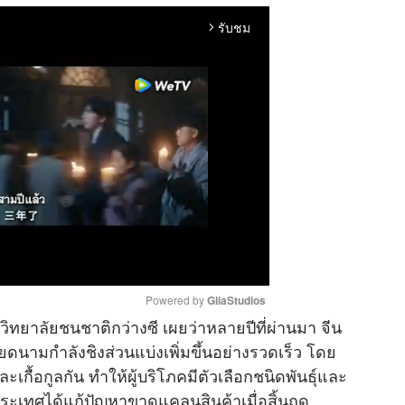
รับชม
arrow_forward_ios
Powered by 
GliaStudios
ยาลัยชนชาติกว่างซี เผยว่าหลายปีที่ผ่านมา จีน
ียดนามกำลังชิงส่วนแบ่งเพิ่มขึ้นอย่างรวดเร็ว โดย
M
เกื้อกูลกัน ทำให้ผู้บริโภคมีตัวเลือกชนิดพันธุ์และ
u
งประเทศได้แก้ปัญหาขาดแคลนสินค้าเมื่อสิ้นฤดู
t