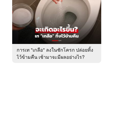
สัปดาห์
ของ
หมวด
ต่าง
 WeTV
ประเทศ
การเท "เกลือ" ลงในชักโครก ปล่อยทิ้ง
ไว้ข้ามคืน เช้ามาจะมีผลอย่างไร?
ติดต่อโฆษณา
tencentthbd
sales@tencent.co.th
รา
ร้องเรียนเนื้อหาไม่เหมาะสม
แนะนำติชม แจ้งปัญหาการใช้งาน