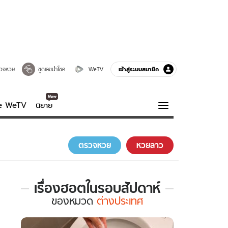
เข้าสู่ระบบสมาชิก
วจหวย
ขูดเลขนำโชค
WeTV
ve WeTV
นิยาย
รบรส
ความรู้รอบตัว
ตรวจหวย
หวยลาว
ฮาวทู
กูรู-รอบรู้
เรื่องฮอตในรอบสัปดาห์
เรื่อง
ของ
หมวด
ต่างประเทศ
ฮอต
ใน
รอบ