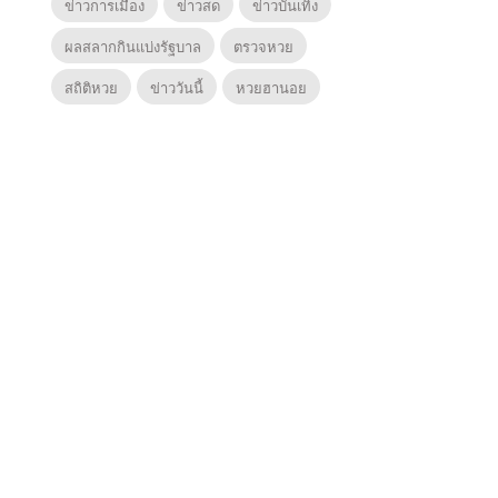
ข่าวการเมือง
ข่าวสด
ข่าวบันเทิง
ผลสลากกินแบ่งรัฐบาล
ตรวจหวย
สถิติหวย
ข่าววันนี้
หวยฮานอย