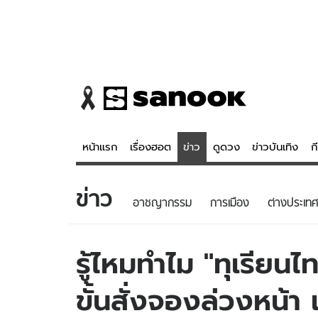
หน้าแรก
เรื่องฮอต
ข่าว
ดูดวง
ข่าวบันเทิง
ก
ข่าว
ข่าว
ดูดวง - 
อาชญากรรม
การเมือง
ต่างประเทศ
เรื่องฮอต
ดูดวง
ข่าว
หวยไทย
รู้ไหมทำไม "ทุเรียน
ข่าวบันเทิง
สถิติหวยไท
ขั้นสั่งจองล่วงหน้า 
ข่าวกีฬา
หวยลาว
ข่าวเศรษฐกิจ