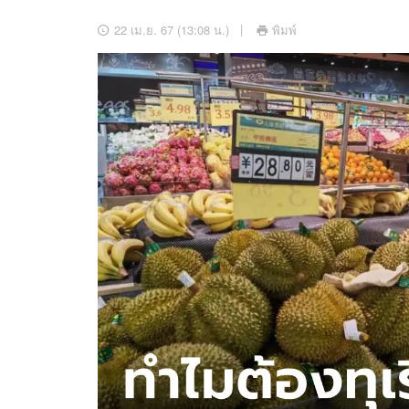
อัปเดตจีน
22 เม.ย. 67 (13:08 น.)
พิมพ์
เช็กข่าวชัวร์
ติดตามสนุกโซเชี
ดาวน์โหลดสนุกแอปฟรี
สงวนลิขสิทธิ์ ©
2569
บริษัท อิมเมจ ฟิวเจอร์ (ประเทศไทย) จำกัด