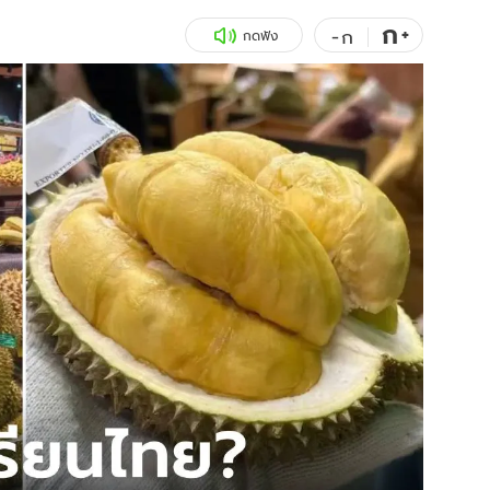
ก
สุขภาพ
+
ดูทีวี
-
ก
กดฟัง
เที่ยว-กิน
WeTV
Tasteful Thailand
Exclusive
Sanook Choice
นิยาย
ยลได้ที่
ร่วมงานกับเ