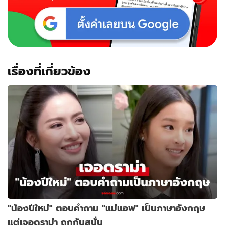
อร"
คุณ
ตา
ของ
หลานๆ
เรื่องที่เกี่ยวข้อง
"น้องปีใหม่" ตอบคำถาม "แม่แอฟ" เป็นภาษาอังกฤษ
แต่เจอดราม่า ถกกันสนั่น