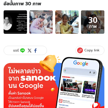
อัลบั้มภาพ 30 ภาพ
อัลบั้ม
30
ภาพ
30
ภาพ
ภาพ
ของ
สุด
อาลัย
"พ่อ
Copy link
แชร์
อนุ
ส
สอน
น์"
สถาปนิก
ชื่อ
ดัง
คุณ
พ่อ
"แอฟ
ทักษ