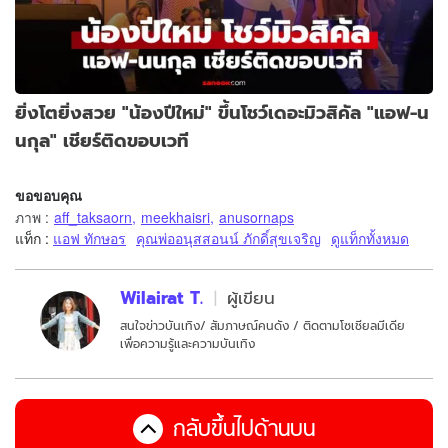
ยิ่งโตยิ่งสวย "น้องปีใหม่" ขึ้นโชว์เดอะมิวสิคัล "แอฟ-น
นกุล" เชียร์ติดขอบเวที
ขอขอบคุณ
ภาพ
:
aff_taksaorn
,
meekhaisri
,
anusornaps
แท็ก :
แอฟ ทักษอร
คุณพ่ออนุสสอนน์ ภักดิ์สุขเจริญ
ดูแท็กทั้งหมด
Wilairat T.
ผู้เขียน
สนใจข่าวบันเทิง/ สัมภาษณ์คนดัง / ติดตามโซเชียลมีเดีย
เพื่อความรู้และความบันเทิง
กลับขึ้นไปด้านบน