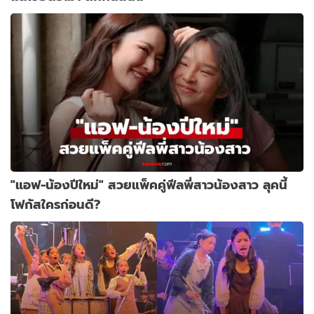
"แอฟ-น้องปีใหม่" สวยแพ็คคู่ฟีลพี่สาวน้องสาว ลุคนี้
โฟกัสใครก่อนดี?