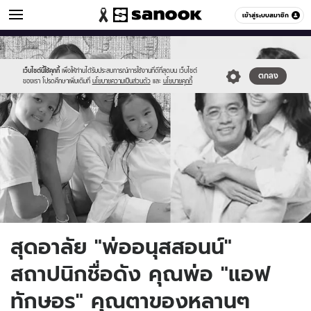
ข่าวบันเทิง
เข้าสู่ระบบสมาชิก
หมวดอื่นๆ
//s.isanook.com/ns/0/ud/1811/9057874/15.jpg
Sanook
//s.isanook.com/sr/0/images/logo-
600
60
new-
sanook.png
เว็บไซต์นี้ใช้คุกกี้
เพื่อให้ท่านได้รับประสบการณ์การใช้งานที่ดีที่สุดบน เว็บไซต์
ตกลง
ของเรา โปรดศึกษาเพิ่มเติมที่
นโยบายความเป็นส่วนตัว
และ
นโยบายคุกกี้
สุดอาลัย "พ่ออนุสสอนน์"
สถาปนิกชื่อดัง คุณพ่อ "แอฟ
ทักษอร" คุณตาของหลานๆ