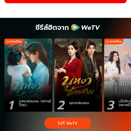
ซีรีส์ฮิตจาก
1
2
3
บุหงาซ่อนคม (พากย์
เมื่อรั
บุหงาซ่อนคม
ไทย)
(พากย์
ไปที่ WeTV