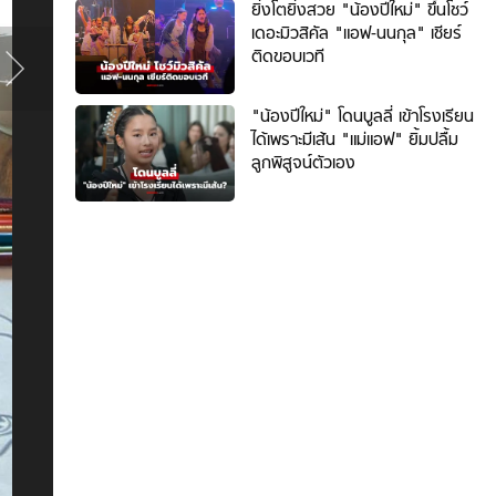
ภาพ
ยิ่งโตยิ่งสวย "น้องปีใหม่" ขึ้นโชว์
ที่
เดอะมิวสิคัล "แอฟ-นนกุล" เชียร์
3
ติดขอบเวที
/
30
"น้องปีใหม่" โดนบูลลี่ เข้าโรงเรียน
ได้เพราะมีเส้น "แม่แอฟ" ยิ้มปลื้ม
ลูกพิสูจน์ตัวเอง