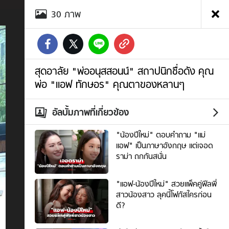
อัลบั้ม
30
ภาพ
ภาพ
สุด
อาลัย
"พ่อ
อนุ
ส
สุดอาลัย "พ่ออนุสสอนน์" สถาปนิกชื่อดัง คุณ
สอน
พ่อ "แอฟ ทักษอร" คุณตาของหลานๆ
น์"
สถาปนิก
ชื่อ
อัลบั้มภาพที่เกี่ยวข้อง
ดัง
คุณ
"น้องปีใหม่" ตอบคำถาม "แม่
พ่อ
แอฟ" เป็นภาษาอังกฤษ แต่เจอด
"แอฟ
ราม่า ถกกันสนั่น
ทักษ
อร"
"แอฟ-น้องปีใหม่" สวยแพ็คคู่ฟีลพี่
คุณ
สาวน้องสาว ลุคนี้โฟกัสใครก่อน
ตา
ดี?
ของ
หลานๆ