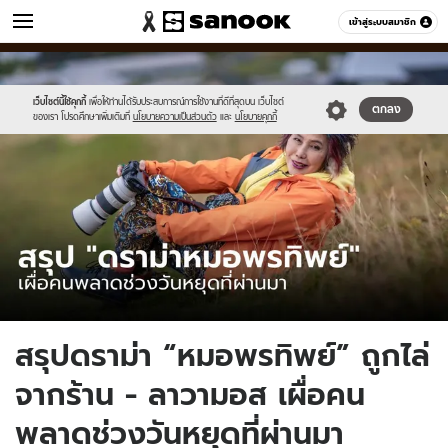
ข่าว
เข้าสู่ระบบสมาชิก
หมวดอื่นๆ
//s.isanook.com/ns/0/ud/1811/9057470/tagline-
Sanook
//s.isanook.com/sr/0/images/logo-
600
60
template-
new-
update-
sanook.png
เว็บไซต์นี้ใช้คุกกี้
เพื่อให้ท่านได้รับประสบการณ์การใช้งานที่ดีที่สุดบน เว็บไซต์
ตกลง
ของเรา โปรดศึกษาเพิ่มเติมที่
นโยบายความเป็นส่วนตัว
และ
นโยบายคุกกี้
april.jpg
สรุปดราม่า “หมอพรทิพย์” ถูกไล่
จากร้าน - ลาวามอส เผื่อคน
พลาดช่วงวันหยุดที่ผ่านมา