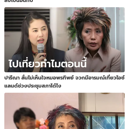
ลงไปนอนทับ
ปารีณา ลั่นไม่เห็นใจหมอพรทิพย์ จวกมีอารมณ์เที่ยวไอซ์
แลนด์ช่วงประชุมสภาได้ไง