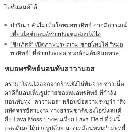
ไอซ์แลนด์ได้
ปารีณา ลั่นไม่เห็นใจหมอพรทิพย์ จวกมีอารมณ์
เที่ยวไอซ์แลนด์ช่วงประชุมสภาได้ไง
"ชินภัสร์" เปิดภาพประณาม ชายไทยไล่ "หมอ
พรทิพย์" ที่ต่างประเทศ จวกด้อมส้มอันธพาล
หมอพรทิพย์นอนทับลาวามอส
ดราม่าโดนไล่ออกจากร้านยังไม่ทันจาง ชาวเน็ต
ตาดีก็แอบเห็นรูปถ่ายของหมอพรทิพย์ ที่กำลัง
นอนทับทุ่ง “ลาวามอส” พร้อมข้อความระบุว่า “สิ่ง
มหัศจรรย์สวยงามทางธรรมชาติของไอซ์แลนด์
คือ Lava Moss บางคนเรียก Lava Field ที่วันนี้
แดดดีเลยได้ถ่ายรูปด้วย มองเหมือนพรมกำมะหยี่