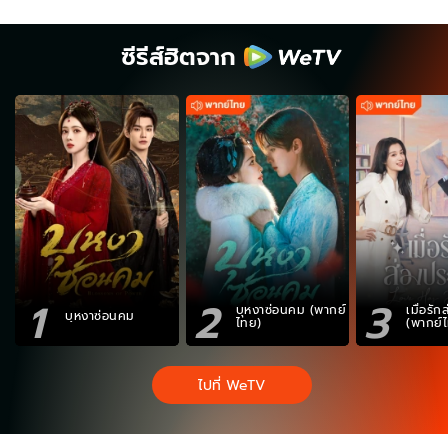
ซีรีส์ฮิตจาก
1
2
3
บุหงาซ่อนคม (พากย์
เมื่อรั
บุหงาซ่อนคม
ไทย)
(พากย์
ไปที่ WeTV