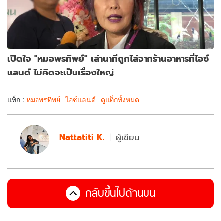
เปิดใจ "หมอพรทิพย์" เล่านาทีถูกไล่จากร้านอาหารที่ไอซ์
แลนด์ ไม่คิดจะเป็นเรื่องใหญ่
แท็ก :
หมอพรทิพย์
ไอซ์แลนด์
ดูแท็กทั้งหมด
Nattatiti K.
ผู้เขียน
กลับขึ้นไปด้านบน