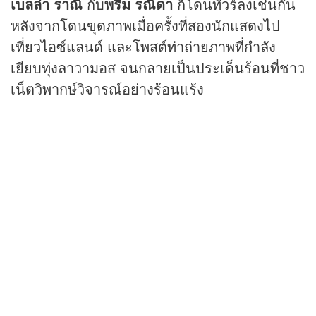
เบลล่า ราณี
กับ
พรีม รณิดา
ก็โดนทัวร์ลงเช่นกัน
หลังจากโดนขุดภาพเมื่อครั้งที่สองนักแสดงไป
เที่ยวไอซ์แลนด์ และโพสต์ท่าถ่ายภาพที่กำลัง
เยียบทุ่งลาวามอส จนกลายเป็นประเด็นร้อนที่ชาว
เน็ตวิพากษ์วิจารณ์อย่างร้อนแร้ง