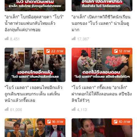
"อาเล็ก" โบกมือสุดสายตา "โบว์"
"อาเล็ก" เปิดภาพวิถีชีวิตนักเรียน
น้ำตาท่วมแฟนกลับไทยแล้ว
นอกของ "โบว์ เมลดา" น่าเอ็นดู
อังกฤษก็แค่ปากซอย
มาก
8,451
17,367
22
ภาพ
12
ภาพ
"โบว์ เมลดา" เจอคนไทยอีกแล้ว
"โบว์ เมลดา" กรี๊ดเลย "อาเล็ก"
ถูกเดินชนแทบกระเด็น แต่เห็น
ฝากดอกไม้ให้ถึงลอนดอน สปีชอิง
หน้าแล้วกรี๊ดเลย
ลิชใส่รัวๆ
61,006
4,113
16
ภาพ
10
ภาพ