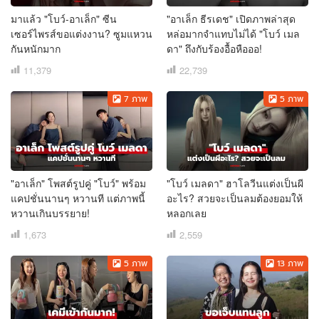
มาแล้ว "โบว์-อาเล็ก" ซีน
"อาเล็ก ธีรเดช" เปิดภาพล่าสุด
เซอร์ไพรส์ขอแต่งงาน? ซูมแหวน
หล่อมากจำแทบไม่ได้ "โบว์ เมล
กันหนักมาก
ดา" ถึงกับร้องอื้อหือออ!
11,379
22,739
7
ภาพ
5
ภาพ
"อาเล็ก" โพสต์รูปคู่ "โบว์" พร้อม
"โบว์ เมลดา" ฮาโลวีนแต่งเป็นผี
แคปชั่นนานๆ หวานที แต่ภาพนี้
อะไร? สวยจะเป็นลมต้องยอมให้
หวานเกินบรรยาย!
หลอกเลย
1,673
2,559
5
ภาพ
13
ภาพ