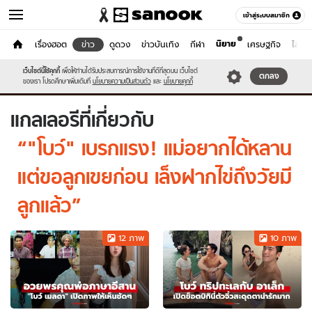
เข้าสู่ระบบสมาชิก
นิยาย
หน้าแรก
เรื่องฮอต
ข่าว
ดูดวง
ข่าวบันเทิง
กีฬา
เศรษฐกิจ
ไลฟ์ส
ข่าว
เว็บไซต์นี้ใช้คุกกี้
เพื่อให้ท่านได้รับประสบการณ์การใช้งานที่ดีที่สุดบน เว็บไซต์
หมวดอื่นๆ
ตกลง
ของเรา โปรดศึกษาเพิ่มเติมที่
นโยบายความเป็นส่วนตัว
และ
นโยบายคุกกี้
แกล
แกลเลอรีที่เกี่ยวกับ
เลอ
รี
"โบว์" เบรกแรง! แม่อยากได้หลาน
แต่ขอลูกเขยก่อน เล็งฝากไข่ถึงวัยมี
ลูกแล้ว
12
ภาพ
10
ภาพ