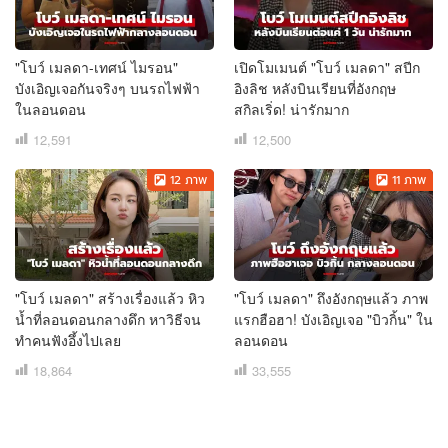
"โบว์ เมลดา-เทศน์ ไมรอน"
เปิดโมเมนต์ "โบว์ เมลดา" สปีก
บังเอิญเจอกันจริงๆ บนรถไฟฟ้า
อิงลิช หลังบินเรียนที่อังกฤษ
ในลอนดอน
สกิลเริ่ด! น่ารักมาก
12,591
12,500
12
ภาพ
11
ภาพ
"โบว์ เมลดา" สร้างเรื่องแล้ว หิว
"โบว์ เมลดา" ถึงอังกฤษแล้ว ภาพ
น้ำที่ลอนดอนกลางดึก หาวิธีจน
แรกฮือฮา! บังเอิญเจอ "บิวกิ้น" ใน
ทำคนฟังอึ้งไปเลย
ลอนดอน
18,864
33,555