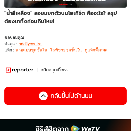
"น้ำสีเหลือง" ลอยแยกตัวบนโยเกิร์ต คืออะไร? สรุป
ต้องเททิ้งก่อนกินไหม!
ขอขอบคุณ
ข้อมูล
:
odditycentral
แท็ก :
นายแบบชุดชั้นใน
ไลฟ์ขายชุดชั้นใน
ดูแท็กทั้งหมด
สนับสนุนเนื้อหา
กลับขึ้นไปด้านบน
ซีรีส์ฮิตจาก