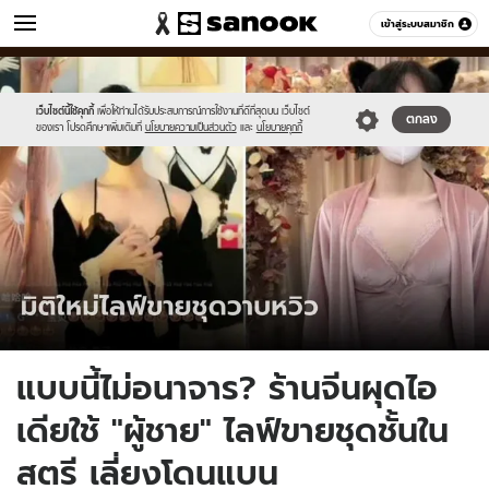
ข่าว
เข้าสู่ระบบสมาชิก
หมวดอื่นๆ
//s.isanook.com/ns/0/ud/1748/8740066/645352.jpg
Sanook
//s.isanook.com/sr/0/images/logo-
600
60
new-
sanook.png
เว็บไซต์นี้ใช้คุกกี้
เพื่อให้ท่านได้รับประสบการณ์การใช้งานที่ดีที่สุดบน เว็บไซต์
ตกลง
ของเรา โปรดศึกษาเพิ่มเติมที่
นโยบายความเป็นส่วนตัว
และ
นโยบายคุกกี้
แบบนี้ไม่อนาจาร? ร้านจีนผุดไอ
เดียใช้ "ผู้ชาย" ไลฟ์ขายชุดชั้นใน
สตรี เลี่ยงโดนแบน