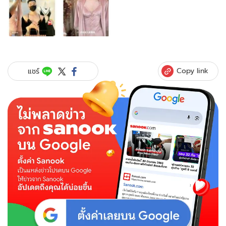
ภาพ
2
ภาพ
ของ
แบบ
นี้
ไม่
Copy link
แชร์
อนาจาร?
ร้าน
จีน
ผุด
ไอ
เดีย
ใช้
"ผู้ชาย"
ไลฟ์
ขาย
ชุด
ชั้น
ใน
สตรี
เลี่ยง