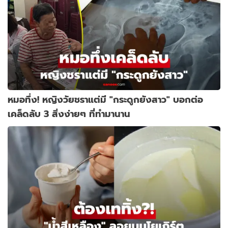
หมอทึ่ง! หญิงวัยชราแต่มี "กระดูกยังสาว" บอกต่อ
เคล็ดลับ 3 สิ่งง่ายๆ ที่ทำมานาน