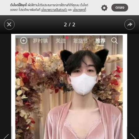
เว็บไซต์นี้ใช้คุกกี้
เพื่อให้ท่านได้รับประสบการณ์การใช้งานที่ดีที่สุดบน เว็บไซต์
ตกลง
ของเรา โปรดศึกษาเพิ่มเติมที่
นโยบายความเป็นส่วนตัว
และ
นโยบายคุกกี้
แบบ
2
/
2
นี้
แบบ
ไม่
อนาจาร?
นี้
ร้าน
ไม่
จีน
อนาจาร?
ผุด
ไอ
ร้าน
เดีย
จีน
ใช้
"ผู้ชาย"
ผุด
ไลฟ์
ไอ
ขาย
ชุด
เดีย
ชั้น
ใช้
ใน
"ผู้ชาย"
สตรี
เลี่ยง
ไลฟ์
โดน