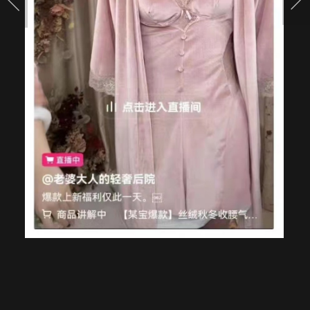
ขาย
แบน
ชุด
ชั้น
ใน
สตรี
เลี่ยง
โดน
แบน