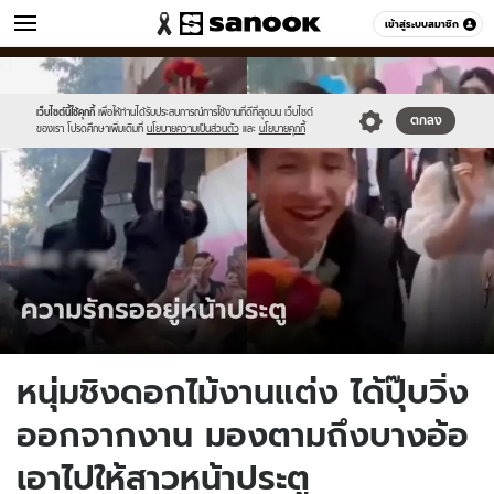
ข่าว
เข้าสู่ระบบสมาชิก
หมวดอื่นๆ
//s.isanook.com/ns/0/ud/1747/8739794/903253.jpg
Sanook
//s.isanook.com/sr/0/images/logo-
600
60
new-
sanook.png
เว็บไซต์นี้ใช้คุกกี้
เพื่อให้ท่านได้รับประสบการณ์การใช้งานที่ดีที่สุดบน เว็บไซต์
ตกลง
ของเรา โปรดศึกษาเพิ่มเติมที่
นโยบายความเป็นส่วนตัว
และ
นโยบายคุกกี้
หนุ่มชิงดอกไม้งานแต่ง ได้ปุ๊บวิ่ง
ออกจากงาน มองตามถึงบางอ้อ
เอาไปให้สาวหน้าประตู