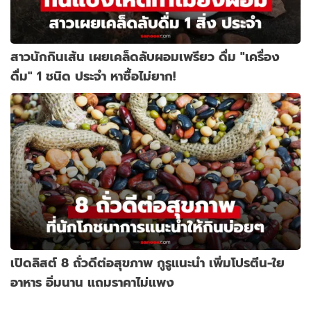
สาวนักกินเส้น เผยเคล็ดลับผอมเพรียว ดื่ม "เครื่อง
ดื่ม" 1 ชนิด ประจำ หาซื้อไม่ยาก!
เปิดลิสต์ 8 ถั่วดีต่อสุขภาพ กูรูแนะนำ เพิ่มโปรตีน-ใย
อาหาร อิ่มนาน แถมราคาไม่แพง