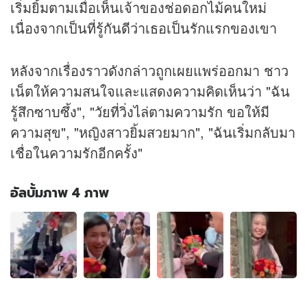
เริ่มยิ้มตามเมื่อเห็นเจ้าของช่อดอกไม้คนใหม่
เนื่องจากเป็นที่รู้กันดีว่าเธอเป็นรักแรกของเขา
หลังจากเรื่องราวดังกล่าวถูกเผยแพร่ออกมา ชาว
เน็ตให้ความสนใจและแสดงความคิดเห็นว่า "ฉัน
รู้สึกซาบซึ้ง", "วัยที่วิ่งไล่ตามความรัก ขอให้มี
ความสุข", "หญิงสาวยิ้มสวยมาก", "ฉันเริ่มกลับมา
เชื่อในความรักอีกครั้ง"
อัลบั้มภาพ 4 ภาพ
อัลบั้ม
ภาพ
4
ภาพ
ของ
หนุ่ม
ชิง