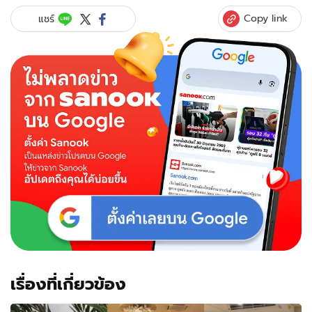
ดอกไม้
Copy link
แชร์
งาน
แต่ง
ได้
ปุ๊บ
วิ่ง
ออก
จาก
งาน
มอง
ตาม
ถึง
บางอ้อ
เอา
ไป
ให้
สาว
หน้า
ประตู
เรื่องที่เกี่ยวข้อง