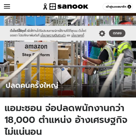
ข่าว
เข้าสู่ระบบสมาชิก
หมวดอื่นๆ
//s.isanook.com/ns/0/ud/1745/8725682/amazon-
Sanook
//s.isanook.com/sr/0/images/logo-
600
60
layoffs.jpg
new-
sanook.png
เว็บไซต์นี้ใช้คุกกี้
เพื่อให้ท่านได้รับประสบการณ์การใช้งานที่ดีที่สุดบน เว็บไซต์
ตกลง
ของเรา โปรดศึกษาเพิ่มเติมที่
นโยบายความเป็นส่วนตัว
และ
นโยบายคุกกี้
แอมะซอน จ่อปลดพนักงานกว่า
18,000 ตำแหน่ง อ้างเศรษฐกิจ
ไม่แน่นอน