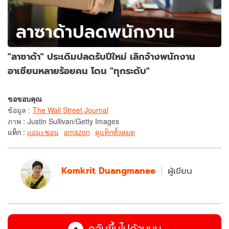
"ลาซาด้า" ประเดิมปลดรับปีใหม่ เลิกจ้างพนักงาน
อาเซียนหลายร้อยคน โดน "ทุกระดับ"
ขอขอบคุณ
ข้อมูล
:
The Wall Street Journal
ภาพ
:
Justin Sullivan/Getty Images
แท็ก :
แอมะซอน
amazon
ดูแท็กทั้งหมด
Komkrit Duangmanee
ผู้เขียน