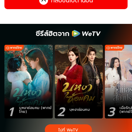
กลับขึ้นไปด้านบน
ซีรีส์ฮิตจาก
1
2
3
บุหงาซ่อนคม (พากย์
เมื่อรั
บุหงาซ่อนคม
ไทย)
(พากย์
ไปที่ WeTV