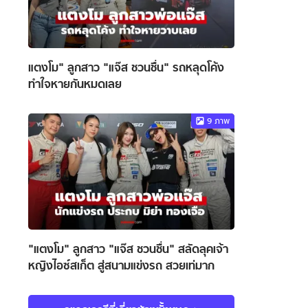
แตงโม" ลูกสาว "แจ๊ส ชวนชื่น" รถหลุดโค้ง
ทำใจหายกันหมดเลย
9
ภาพ
"แตงโม" ลูกสาว "แจ๊ส ชวนชื่น" สลัดลุคเจ้า
หญิงไอซ์สเก็ต สู่สนามแข่งรถ สวยเท่มาก