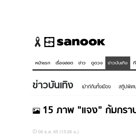
หน้าแรก
เรื่องฮอต
ข่าว
ดูดวง
ข่าวบันเทิง
ก
ข่าวบันเทิง
ข่าว
ดูดวง - 
เม้าท์กันทั้งเมือง
สกู๊ปพิเศ
เรื่องฮอต
ดูดวง
ข่าว
หวยไทย
15
ภาพ
"แจง" ก้มกราบแ
ข่าวบันเทิง
สถิติหวยไท
ข่าวกีฬา
หวยลาว
รูปภาพ
อัลบั้ม
06 ธ.ค. 65 (13:26 น.)
ของ
ภาพ
ข่าวเศรษฐกิจ