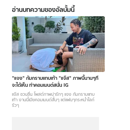
อ่านบทความของอัลบั้มนี้
 WeTV
ติดต่อโฆษณา
tencentthbd
sales@tencent.co.th
"แจง" ก้มกราบแทบเท้า "แจ๊ส" ภาพนี้นานๆที
จะได้เห็น ทำคอมเมนต์สนั่น IG
รา
ร้องเรียนเนื้อหาไม่เหมาะสม
แนะนำติชม แจ้งปัญหาการใช้งาน
แจ๊ส ชวนชื่น โพสต์ภาพน่ารักๆ แจง ก้มกราบแทบ
เท้า งานนี้เมียคอมเมนต์สั้นๆ แต่แฟนๆกระหน่ำไลก์
รัวๆ