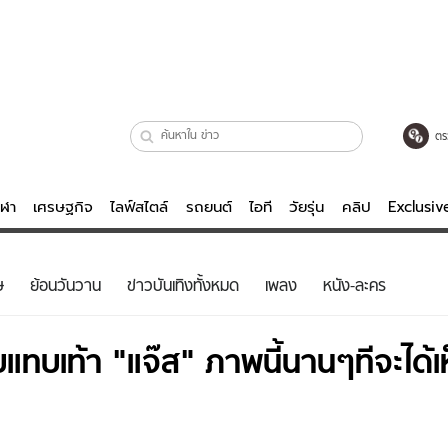
ตร
ีฬา
เศรษฐกิจ
ไลฟ์สไตล์
รถยนต์
ไอที
วัยรุ่น
คลิป
Exclusi
ตรวจหวย
ไลฟ์สไตล์
บันเทิงค
ษ
ย้อนวันวาน
ข่าวบันเทิงทั้งหมด
เพลง
หนัง-ละคร
ผู้หญิง
หนัง-ละคร
ผู้ชาย
เพลง
ทบเท้า "แจ๊ส" ภาพนี้นานๆทีจะได้เ
ย
วัยรุ่น
เกมส์
ไอที
คลิป
รถยนต์
พอดแคสต์