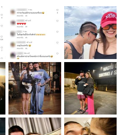
สุขภาพ
ดูทีวี
เที่ยว-กิน
WeTV
Tasteful Thailand
Exclusive
Sanook Choice
นิยาย
ยลได้ที่
ร่วมงานกับเ