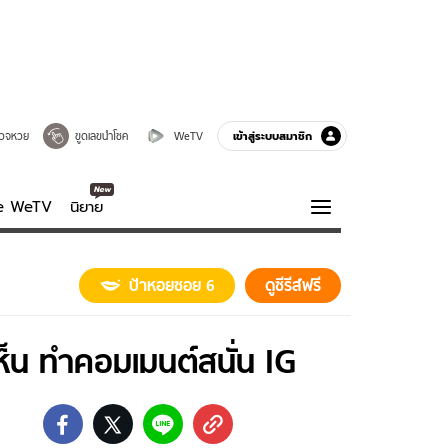
เข้าสู่ระบบสมาชิก
วจหวย
ขูดเลขนำโชค
WeTV
ve WeTV
นิยาย
รบรส
ความรู้รอบตัว
ป้าหอยซอย 6
ดูซีรีส์ฟรี
ฮาวทู
กูรู-รอบรู้
ห็น ทำคอมเมนต์สนั่น IG