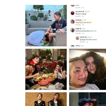
"แจง"
ทั้งหมด
ก้ม
"แจง"
อัปเดตจีน
กราบ
ก้ม
เช็กข่าวชัวร์
แทบ
กราบ
เท้า
แทบ
"แจ๊ส"
เท้า
ภาพ
"แจ๊ส"
นี้
ภาพ
นานๆ
นี้
ที
นานๆ
ติดตามสนุกโซเชี
ดาวน์โหลดสนุกแอปฟรี
จะ
ที
ได้
จะ
เห็น
ได้
ทำ
เห็น
สงวนลิขสิทธิ์ ©
2569
บริษัท อิมเมจ ฟิวเจอร์ (ประเทศไทย) จำกัด
คอม
ทำ
เมน
คอม
ต์
เมน
สนั่น
ต์
IG
สนั่น
IG