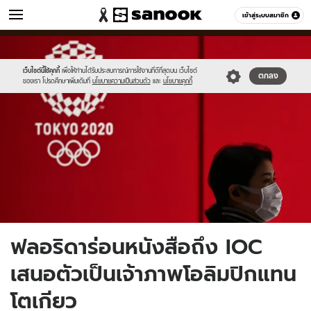
ข่าว
เข้าสู่ระบบสมาชิก
หมวดอื่นๆ
//s.isanook.com/ns/0/ud/1668/8344414/000_8zj4xg.jpg
Sanook
//s.isanook.com/sr/0/images/logo-
600
60
new-
sanook.png
เว็บไซต์นี้ใช้คุกกี้
เพื่อให้ท่านได้รับประสบการณ์การใช้งานที่ดีที่สุดบน เว็บไซต์
ตกลง
ของเรา โปรดศึกษาเพิ่มเติมที่
นโยบายความเป็นส่วนตัว
และ
นโยบายคุกกี้
ฟลอริดาร่อนหนังสือถึง IOC
เสนอตัวเป็นเจ้าภาพโอลิมปิกแทน
โตเกียว