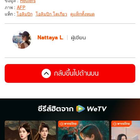
ข้อมูล
:
Reuters
ภาพ
:
AFP
แท็ก :
โอลิมปิก
โอลิมปิก โตเกียว
ดูแท็กทั้งหมด
Nattaya L.
ผู้เขียน
กลับขึ้นไปด้านบน
ซีรีส์ฮิตจาก