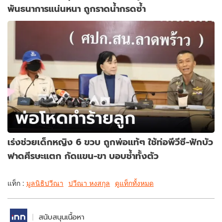
พันธนาการแน่นหนา ถูกราดน้ำกรดซ้ำ
เร่งช่วยเด็กหญิง 6 ขวบ ถูกพ่อแท้ๆ ใช้ท่อพีวีซี-ฟักบัว
ฟาดศีรษะแตก กัดแขน-ขา บอบช้ำทั้งตัว
แท็ก :
มูลนิธิปวีณา
ปวีณา หงสกุล
ดูแท็กทั้งหมด
สนับสนุนเนื้อหา