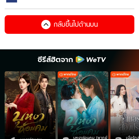
กลับขึ้นไปด้านบน
ซีรีส์ฮิตจาก
บุหงาซ่อนคม (พากย์
เมื่อรั