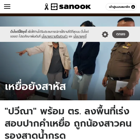
ข่าว
เข้าสู่ระบบสมาชิก
หมวดอื่นๆ
//s.isanook.com/ns/0/ud/1609/8048882/sanook_thumbnail_1200x720(3
Sanook
//s.isanook.com/sr/0/images/logo-
600
60
new-
sanook.png
เว็บไซต์นี้ใช้คุกกี้
เพื่อให้ท่านได้รับประสบการณ์การใช้งานที่ดีที่สุดบน เว็บไซต์
ตกลง
ของเรา โปรดศึกษาเพิ่มเติมที่
นโยบายความเป็นส่วนตัว
และ
นโยบายคุกกี้
"ปวีณา" พร้อม ตร. ลงพื้นที่เร่ง
สอบปากคำเหยื่อ ถูกน้องสาวคน
รองสาดน้ำกรด