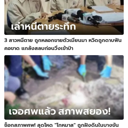
3 สาวหนีตาย ถูกหลอกขายตัวเมียนมา หวิดถูกดาบฟัน
คอขาด แกล้งสลบก่อนวิ่งเข้าป่า
ช็อกสภาพศพ! สุดโหด "โกหมาส" ถูกฝังดินในบางขัน