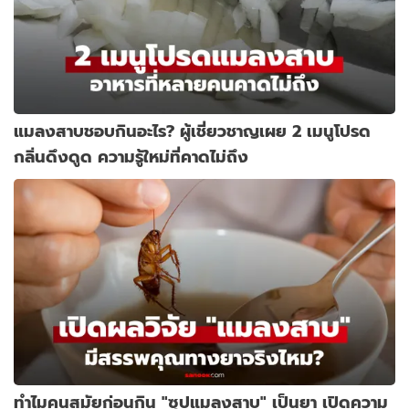
แมลงสาบชอบกินอะไร? ผู้เชี่ยวชาญเผย 2 เมนูโปรด
กลิ่นดึงดูด ความรู้ใหม่ที่คาดไม่ถึง
ทำไมคนสมัยก่อนกิน "ซุปแมลงสาบ" เป็นยา เปิดความ