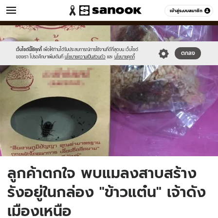
ข่าว
เข้าสู่ระบบสมาชิก
หมวดอื่นๆ
//s.isanook.com/ns/0/ud/1514/7574122/14.jpg
Sanook
//s.isanook.com/sr/0/images/logo-
600
60
new-
sanook.png
เว็บไซต์นี้ใช้คุกกี้
เพื่อให้ท่านได้รับประสบการณ์การใช้งานที่ดีที่สุดบน เว็บไซต์
ตกลง
ของเรา โปรดศึกษาเพิ่มเติมที่
นโยบายความเป็นส่วนตัว
และ
นโยบายคุกกี้
ลูกค้าตกใจ พบแมลงสาบสร้าง
รังอยู่ในกล่อง "ข้าวแต๋น" เจ้าดัง
เมืองเหนือ