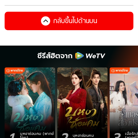
กลับขึ้นไปด้านบน
ซีรีส์ฮิตจาก
1
2
3
บุหงาซ่อนคม (พากย์
เมื่อรั
บุหงาซ่อนคม
ไทย)
(พากย์