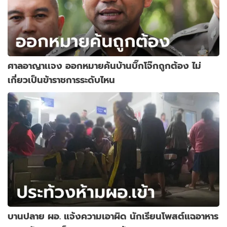
ศาลอาญาเเจง ออกหมายค้นบ้านบิ๊กโจ๊กถูกต้อง ไม่
เกี่ยวเป็นข้าราชการระดับไหน
บานปลาย ผอ. แจ้งความเอาผิด นักเรียนโพสต์แฉอาหาร