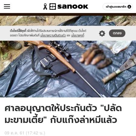
ข่าว
เข้าสู่ระบบสมาชิก
หมวดอื่นๆ
//s.isanook.com/ns/0/ud/1507/7535634/news12.jpg
Sanook
//s.isanook.com/sr/0/images/logo-
600
60
new-
sanook.png
เว็บไซต์นี้ใช้คุกกี้
เพื่อให้ท่านได้รับประสบการณ์การใช้งานที่ดีที่สุดบน เว็บไซต์
ตกลง
ของเรา โปรดศึกษาเพิ่มเติมที่
นโยบายความเป็นส่วนตัว
และ
นโยบายคุกกี้
ศาลอนุญาตให้ประกันตัว "ปลัด
มะขามเตี้ย" กับแก๊งล่าหมีแล้ว
09 ต.ค. 61 (17:42 น.)