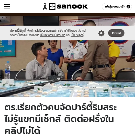
ข่าว
เข้าสู่ระบบสมาชิก
หมวดอื่นๆ
//s.isanook.com/ns/0/ud/1496/7483158/news09.jpg
Sanook
//s.isanook.com/sr/0/images/logo-
600
60
new-
sanook.png
เว็บไซต์นี้ใช้คุกกี้
เพื่อให้ท่านได้รับประสบการณ์การใช้งานที่ดีที่สุดบน เว็บไซต์
ตกลง
ของเรา โปรดศึกษาเพิ่มเติมที่
นโยบายความเป็นส่วนตัว
และ
นโยบายคุกกี้
ตร.เรียกตัวคนจัดปาร์ตี้ริมสระ
ไม่รู้แขกมีเซ็กส์ ติดต่อฝรั่งใน
คลิปไม่ได้