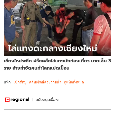
เชียงใหม่ระทึก ฝรั่งคลั่งไล่แทงนักท่องเที่ยว บาดเจ็บ 3
ราย อ้างกำจัดคนทำโลกแปดเปื้อน
แท็ก :
เซ็กส์หมู่
คลิปเซ็กส์สระว่ายน้ำ
ดูแท็กทั้งหมด
สนับสนุนเนื้อหา