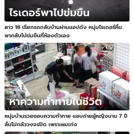
สาว 16 เรียกรถกลับบ้านผ่านแอปดัง หนุ่มไรเดอร์หื่น
พากลับไปข่มขืนที่ห้องตัวเอง
หนุ่มบ้านรวยชอบความท้าทาย แอบถ่ายผู้หญิงนาน 7 ปี
ลั่นไม่กลัววงจรปิด เพราะผมเก่ง