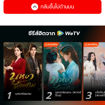
กลับขึ้นไปด้านบน
ซีรีส์ฮิตจาก
1
2
3
บุหงาซ่อนคม (พากย์
เมื่อรั
บุหงาซ่อนคม
ไทย)
(พากย์