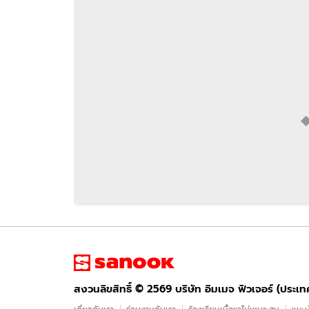
อัปเดตจีน
เช็กข่าวชัวร์
ติดตามสนุกโซเชี
ดาวน์โหลดสนุกแอปฟรี
สงวนลิขสิทธิ์ ©
2569
บริษัท อิมเมจ ฟิวเจอร์ (ประเทศไทย) จำกัด
สงวนลิขสิทธิ์ ©
2569
บริษัท อิมเมจ ฟิวเจอร์ (ประเ