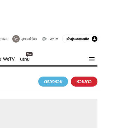
เข้าสู่ระบบสมาชิก
วจหวย
ขูดเลขนำโชค
WeTV
ve WeTV
นิยาย
รบรส
ความรู้รอบตัว
ตรวจหวย
หวยลาว
ฮาวทู
กูรู-รอบรู้