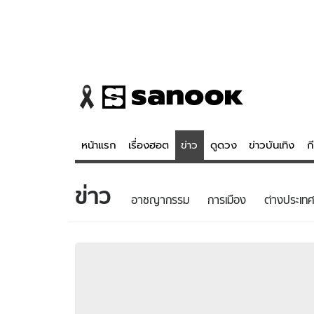
หน้าแรก
เรื่องฮอต
ข่าว
ดูดวง
ข่าวบันเทิง
ก
ข่าว
ข่าว
ดูดวง - 
อาชญากรรม
การเมือง
ต่างประเทศ
เรื่องฮอต
ดูดวง
ข่าว
หวยไทย
ข่าวบันเทิง
สถิติหวยไท
ข่าวกีฬา
หวยลาว
ข่าวเศรษฐกิจ