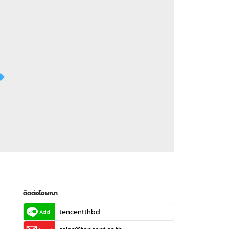
 WeTV
ติดต่อโฆษณา
tencentthbd
sales@tencent.co.th
รา
ร้องเรียนเนื้อหาไม่เหมาะสม
แนะนำติชม แจ้งปัญหาการใช้งาน
ติดต่อโฆษณา
tencentthbd
Add