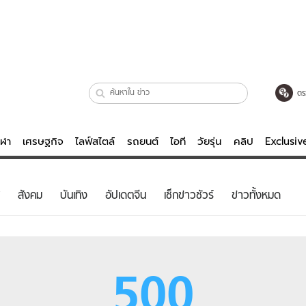
ตร
ีฬา
เศรษฐกิจ
ไลฟ์สไตล์
รถยนต์
ไอที
วัยรุ่น
คลิป
Exclusi
ตรวจหวย
ไลฟ์สไตล์
บันเทิงค
สังคม
บันเทิง
อัปเดตจีน
เช็กข่าวชัวร์
ข่าวทั้งหมด
ผู้หญิง
หนัง-ละคร
ผู้ชาย
เพลง
ย
วัยรุ่น
เกมส์
500
ไอที
คลิป
รถยนต์
พอดแคสต์