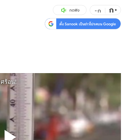
ก
สุขภาพ
+
ดูทีวี
-
ก
กดฟัง
เที่ยว-กิน
WeTV
ตั้ง Sanook เป็นข่าวโปรดบน Google
Tasteful Thailand
Exclusive
Sanook Choice
นิยาย
ยลได้ที่
ร่วมงานกับเ