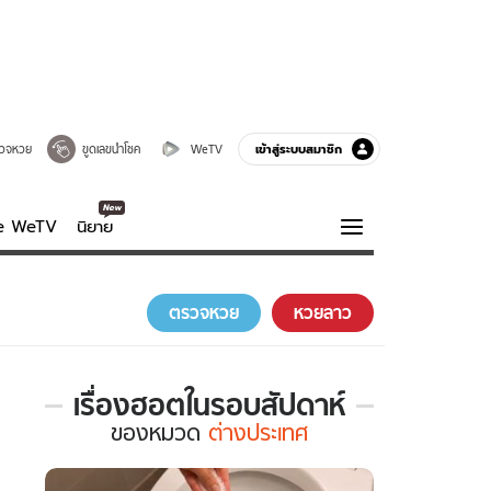
เข้าสู่ระบบสมาชิก
วจหวย
ขูดเลขนำโชค
WeTV
ve WeTV
นิยาย
รบรส
ความรู้รอบตัว
ตรวจหวย
หวยลาว
ฮาวทู
กูรู-รอบรู้
เรื่องฮอตในรอบสัปดาห์
เรื่อง
ของ
หมวด
ต่างประเทศ
ฮอต
ใน
รอบ