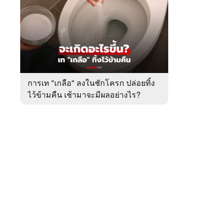
สัปดาห์
ของ
หมวด
ต่าง
 WeTV
ประเทศ
การเท "เกลือ" ลงในชักโครก ปล่อยทิ้ง
ไว้ข้ามคืน เช้ามาจะมีผลอย่างไร?
ติดต่อโฆษณา
tencentthbd
sales@tencent.co.th
รา
ร้องเรียนเนื้อหาไม่เหมาะสม
แนะนำติชม แจ้งปัญหาการใช้งาน