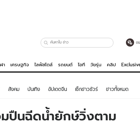
ตร
ีฬา
เศรษฐกิจ
ไลฟ์สไตล์
รถยนต์
ไอที
วัยรุ่น
คลิป
Exclusi
ตรวจหวย
ไลฟ์สไตล์
บันเทิงค
สังคม
บันเทิง
อัปเดตจีน
เช็กข่าวชัวร์
ข่าวทั้งหมด
ผู้หญิง
หนัง-ละคร
ผู้ชาย
เพลง
ปืนฉีดน้ำยักษ์วิ่งตาม
ย
วัยรุ่น
เกมส์
ไอที
คลิป
รถยนต์
พอดแคสต์