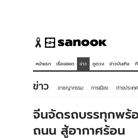
หน้าแรก
เรื่องฮอต
ข่าว
ดูดวง
ข่าวบันเทิง
ก
ข่าว
ข่าว
ดูดวง - 
อาชญากรรม
การเมือง
ต่างประเทศ
เรื่องฮอต
ดูดวง
ข่าว
หวยไทย
จีนจัดรถบรรทุกพร้อม
ข่าวบันเทิง
สถิติหวยไท
ถนน สู้อากาศร้อน
ข่าวกีฬา
หวยลาว
ข่าวเศรษฐกิจ