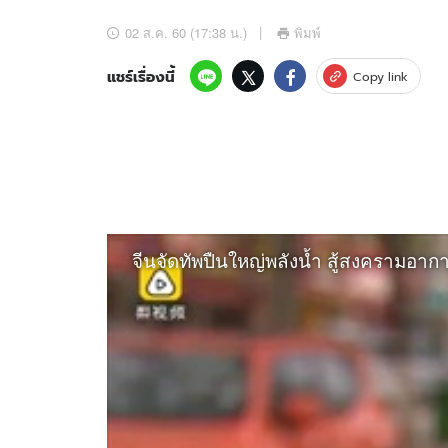
อัปเดตจีน
02 ส.ค. 60 (17:38 น.)
พิมพ์
เช็กข่าวชัวร์
แชร์เรื่องนี้
Copy link
ติดตามสนุกโซเชี
ดาวน์โหลดสนุกแอปฟรี
สงวนลิขสิทธิ์ ©
2569
บริษัท อิมเมจ ฟิวเจอร์ (ประเทศไทย) จำกัด