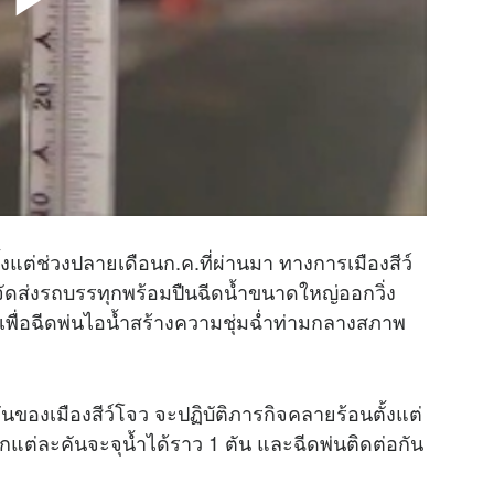
้งแต่ช่วงปลายเดือนก.ค.ที่ผ่านมา ทางการเมืองสีว์
ัดส่งรถบรรทุกพร้อมปืนฉีดน้ำขนาดใหญ่ออกวิ่ง
เพื่อฉีดพ่นไอน้ำสร้างความชุ่มฉ่ำท่ามกลางสภาพ
นของเมืองสีว์โจว จะปฏิบัติภารกิจคลายร้อนตั้งแต่
กแต่ละคันจะจุน้ำได้ราว 1 ตัน และฉีดพ่นติดต่อกัน