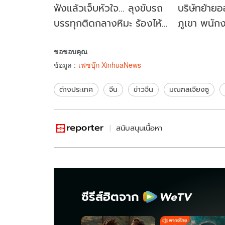
ฟังแล้วเจ็บหัวใจ... ลุงขับรถ
บริษัทย้าย
บรรทุกติดกลางหิมะ ร้องไห้
ภูเขา พนัก
ตัดพ้อ ชาติหน้าจะเรียนหนักๆ
ผ่านไป 4 วั
ขอขอบคุณ
แผน
ข้อมูล
:
เฟซบุ๊ก XinhuaNews
ต่างประเทศ
จีน
ข่าวจีน
มณฑลเจียงซู
สนับสนุนเนื้อหา
ซีรีส์ฮิตจาก