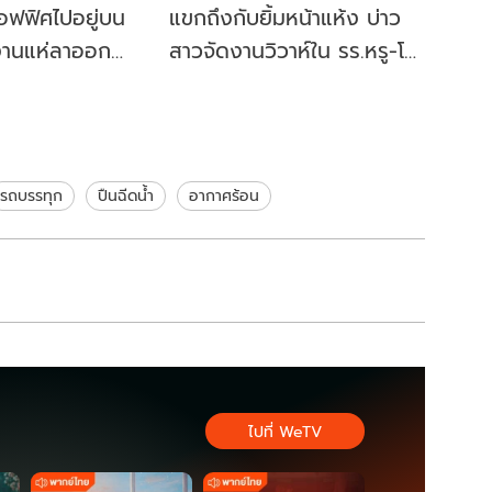
ออฟฟิศไปอยู่บน
แขกถึงกับยิ้มหน้าแห้ง บ่าว
งานแห่ลาออก
สาวจัดงานวิวาห์ใน รร.หรู-โต๊ะ
นช็อก หรือจะเป็น
จีน แต่เลี้ยงด้วยข้าวกล่อง
รถบรรทุก
ปืนฉีดน้ำ
อากาศร้อน
ไปที่ WeTV