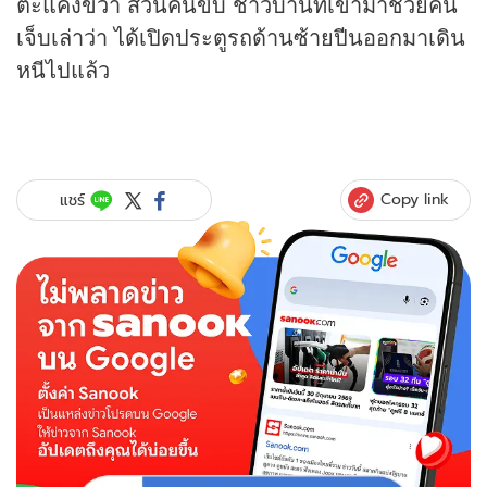
ตะแคงขวา ส่วนคนขับ ชาวบ้านที่เข้ามาช่วยคน
เจ็บเล่าว่า ได้เปิดประตูรถด้านซ้ายปีนออกมาเดิน
หนีไปแล้ว
Copy link
แชร์