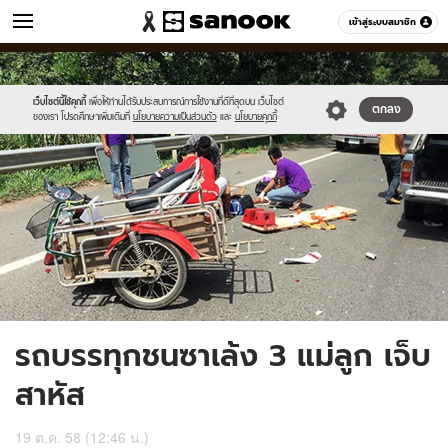
ข่าว
เข้าสู่ระบบสมาชิก
หมวดอื่นๆ
//s.isanook.com/ns/0/ud/376/1884950/653347-
Sanook
//s.isanook.com/sr/0/images/logo-
600
60
01.jpg
new-
sanook.png
เว็บไซต์นี้ใช้คุกกี้
เพื่อให้ท่านได้รับประสบการณ์การใช้งานที่ดีที่สุดบน เว็บไซต์
ตกลง
ของเรา โปรดศึกษาเพิ่มเติมที่
นโยบายความเป็นส่วนตัว
และ
นโยบายคุกกี้
รถบรรทุกชนซาเล้ง 3 แม่ลูก เจ็บ
สาหัส
19 ต.ค. 58 (12:46 น.)