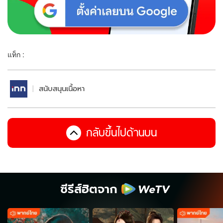
แท็ก :
สนับสนุนเนื้อหา
กลับขึ้นไปด้านบน
ซีรีส์ฮิตจาก