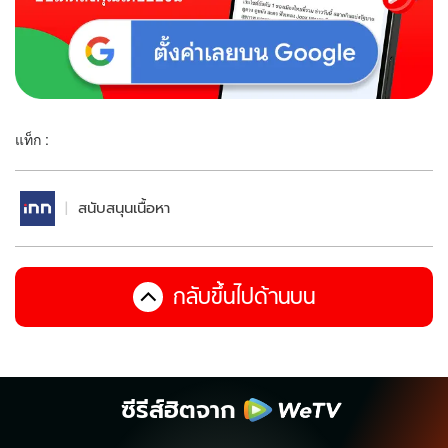
แท็ก :
สนับสนุนเนื้อหา
กลับขึ้นไปด้านบน
ซีรีส์ฮิตจาก