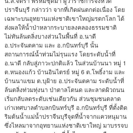
น.ส.จิตรา พรหมชุติมา ผู้ว่าราชการจังหวัด
ปราจีนบุรี กล่าวว่า จากที่เกิดฝนตกต่อเนื่อง โดย
เฉพาะบนอุทยานแห่งชาติเขาใหญ่มรดกโลก ได้
ส่งผลให้น้ำป่าหลากระบายลงคลองธรรมชาติ
ไม่ทันล้นตลิ่งบางส่วนในพื้นที่ อ.นาดี
อ.ประจันตคาม และ อ.กบินทร์บุรี นั้น
สถานการณ์น้ำท่วม
ไม่รุนแรง โดยระดับน้ำที่
อ.นาดี กลับสู่ภาวะปกติแล้ว ในส่วนบ้านนา หมู่ 1
ต.หนองแก้ว บ้านอินไตรย์ หมู่ 6 ต.โพธิ์งาม และ
บ้านนาแขม ต.บุฝ้าย อ.ประจันตคาม ระดับน้ำที่
ล้นตลิ่งท่วมทุ่งนา ป่าตาลโตนด และลาดผิวถนน
เริ่มกลับลดระดับเช่นเดียวกัน ส่วนชุมชนตลาด
เก่าเทศบาลตำบลกบินทร์บุรี อ.กบินทร์บุรี ที่ตั้งติด
ริมต้นน้ำแม่น้ำปราจีนบุรีจุดที่น้ำจากแควหนุมาน
ซึ่งไหลมาจากอุทยานแห่งชาติเขาใหญ่ มาบรรจบ