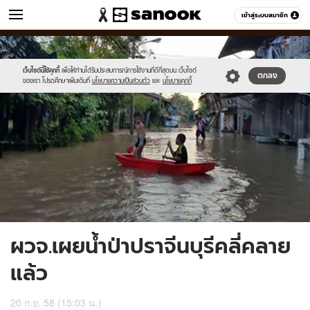
ข่าว
เข้าสู่ระบบสมาชิก
หมวดอื่นๆ
//s.isanook.com/ns/0/ud/373/1868754/647132-
Sanook
//s.isanook.com/sr/0/images/logo-
600
60
01.jpg
new-
sanook.png
เว็บไซต์นี้ใช้คุกกี้
เพื่อให้ท่านได้รับประสบการณ์การใช้งานที่ดีที่สุดบน เว็บไซต์
ตกลง
ของเรา โปรดศึกษาเพิ่มเติมที่
นโยบายความเป็นส่วนตัว
และ
นโยบายคุกกี้
ผวจ.เผยน้ำป่าปราจีนบุรีคลี่คลาย
แล้ว
20 ก.ย. 58 (15:03 น.)