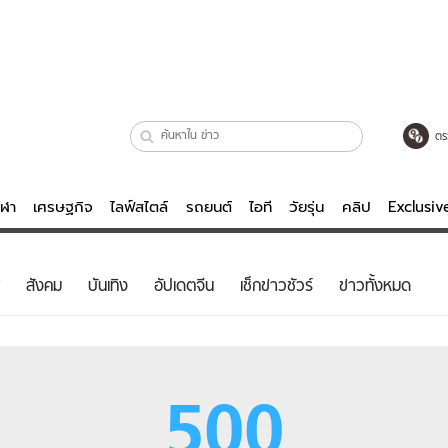
ตร
ีฬา
เศรษฐกิจ
ไลฟ์สไตล์
รถยนต์
ไอที
วัยรุ่น
คลิป
Exclusi
ตรวจหวย
ไลฟ์สไตล์
บันเทิงค
สังคม
บันเทิง
อัปเดตจีน
เช็กข่าวชัวร์
ข่าวทั้งหมด
ผู้หญิง
หนัง-ละคร
ผู้ชาย
เพลง
ย
วัยรุ่น
เกมส์
500
ไอที
คลิป
รถยนต์
พอดแคสต์