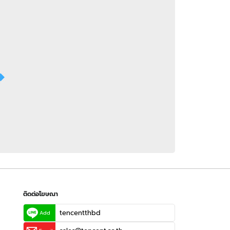
 WeTV
ติดต่อโฆษณา
tencentthbd
sales@tencent.co.th
รา
ร้องเรียนเนื้อหาไม่เหมาะสม
แนะนำติชม แจ้งปัญหาการใช้งาน
ติดต่อโฆษณา
tencentthbd
Add