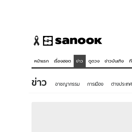
หน้าแรก
เรื่องฮอต
ข่าว
ดูดวง
ข่าวบันเทิง
ก
ข่าว
ข่าว
ดูดวง - 
อาชญากรรม
การเมือง
ต่างประเทศ
เรื่องฮอต
ดูดวง
ข่าว
หวยไทย
ข่าวบันเทิง
สถิติหวยไท
ข่าวกีฬา
หวยลาว
ข่าวเศรษฐกิจ