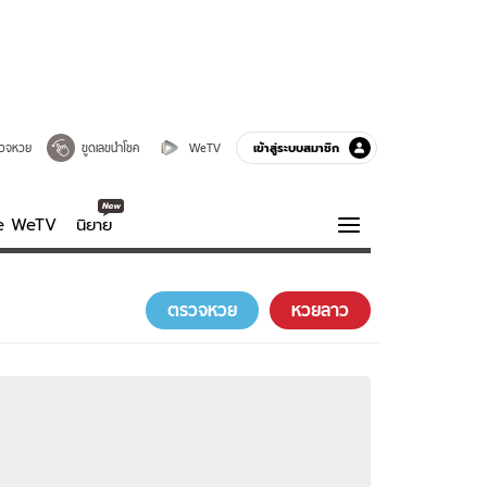
เข้าสู่ระบบสมาชิก
วจหวย
ขูดเลขนำโชค
WeTV
ve WeTV
นิยาย
รบรส
ความรู้รอบตัว
ตรวจหวย
หวยลาว
ฮาวทู
กูรู-รอบรู้