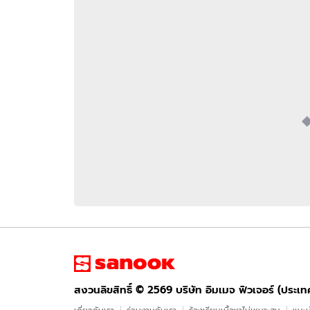
อัปเดตจีน
เช็กข่าวชัวร์
ติดตามสนุกโซเชี
ดาวน์โหลดสนุกแอปฟรี
สงวนลิขสิทธิ์ ©
2569
บริษัท อิมเมจ ฟิวเจอร์ (ประเทศไทย) จำกัด
สงวนลิขสิทธิ์ ©
2569
บริษัท อิมเมจ ฟิวเจอร์ (ประเ