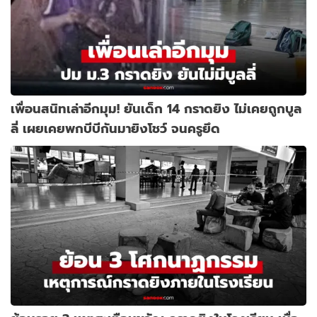
เพื่อนสนิทเล่าอีกมุม! ยันเด็ก 14 กราดยิง ไม่เคยถูกบูล
ลี่ เผยเคยพกบีบีกันมายิงโชว์ จนครูยึด