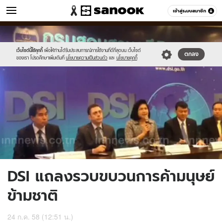
ข่าว
เข้าสู่ระบบสมาชิก
หมวดอื่นๆ
//s.isanook.com/ns/0/ud/367/1835822/634292-
Sanook
//s.isanook.com/sr/0/images/logo-
600
60
01.jpg
new-
sanook.png
เว็บไซต์นี้ใช้คุกกี้
เพื่อให้ท่านได้รับประสบการณ์การใช้งานที่ดีที่สุดบน เว็บไซต์
ตกลง
ของเรา โปรดศึกษาเพิ่มเติมที่
นโยบายความเป็นส่วนตัว
และ
นโยบายคุกกี้
DSI แถลงรวบขบวนการค้ามนุษย์
ข้ามชาติ
24 ก.ค. 58 (12:51 น.)