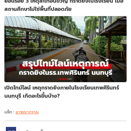
ย้อนรอย 3 เหตุสะเทือนขวัญ กราดยิงในโรงเรียน เมื่อ
สถานศึกษาไม่ใช่พื้นที่ปลอดภัย
เปิดไทม์ไลน์ เหตุกราดยิงภายในโรงเรียนเทพศิรินทร์
นนทบุรี เกิดอะไรขึ้นบ้าง?
แท็ก :
อาชญากรรม