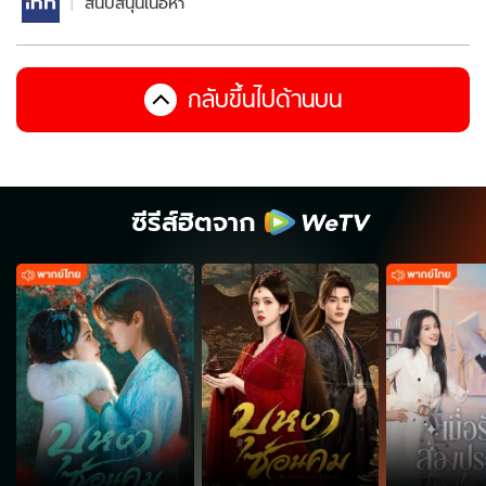
สนับสนุนเนื้อหา
กลับขึ้นไปด้านบน
ซีรีส์ฮิตจาก