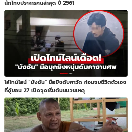
นักโทษประหารคนล่าสุด ปี 2561
ไล่ไทม์ไลน์ "บังซัน" มือยิงดับคาวัด ก่อนจบชีวิตตัวเอง
ที่คู้บอน 27 เปิดจุดเริ่มต้นชนวนเหตุ