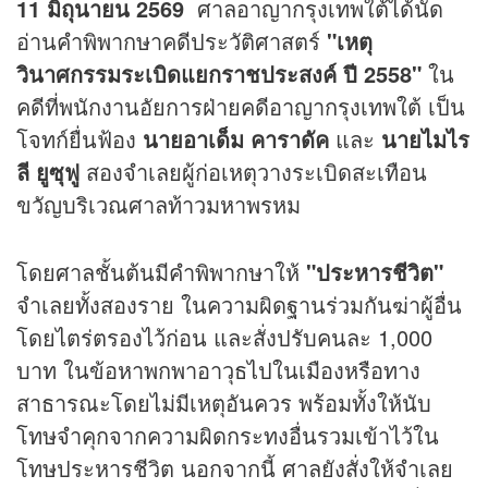
11 มิถุนายน 2569
ศาลอาญากรุงเทพใต้ได้นัด
อ่านคำพิพากษาคดีประวัติศาสตร์
"เหตุ
วินาศกรรมระเบิดแยกราชประสงค์ ปี 2558"
ใน
คดีที่พนักงานอัยการฝ่ายคดีอาญากรุงเทพใต้ เป็น
โจทก์ยื่นฟ้อง
นายอาเด็ม คาราดัค
และ
นายไมไร
ลี ยูซุฟู
สองจำเลยผู้ก่อเหตุวางระเบิดสะเทือน
ขวัญบริเวณศาลท้าวมหาพรหม
โดยศาลชั้นต้นมีคำพิพากษาให้
"ประหารชีวิต"
จำเลยทั้งสองราย ในความผิดฐานร่วมกันฆ่าผู้อื่น
โดยไตร่ตรองไว้ก่อน และสั่งปรับคนละ 1,000
บาท ในข้อหาพกพาอาวุธไปในเมืองหรือทาง
สาธารณะโดยไม่มีเหตุอันควร พร้อมทั้งให้นับ
โทษจำคุกจากความผิดกระทงอื่นรวมเข้าไว้ใน
โทษประหารชีวิต นอกจากนี้ ศาลยังสั่งให้จำเลย