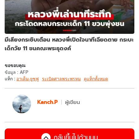
มีเสียงกระซิบเตือน หลวงพี่เปิดใจนาทีเฉียดตาย กระบะ
เด็กวัย 11 ชนคณะพระธุดงค์
ขอขอบคุณ
ข้อมูล
:
AFP
แท็ก :
อาเด็ม-ยูซุฟู
ระเบิดศาลพระพรหม
ดูแท็กทั้งหมด
Kanch.P
ผู้เขียน
กลับขึ้นไปด้านบน