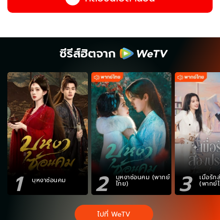
ซีรีส์ฮิตจาก
1
2
3
บุหงาซ่อนคม (พากย์
เมื่อรั
บุหงาซ่อนคม
ไทย)
(พากย์
ไปที่ WeTV