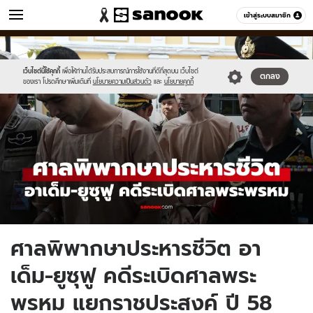
ข่าว
เข้าสู่ระบบสมาชิก
หมวดอื่นๆ
//s.isanook.com/ns/0/ud/1978/9893782/new-
Sanook
//s.isanook.com/sr/0/images/logo-
600
60
thumbnail1200x720_v2-
new-
20.jpg
sanook.png
เว็บไซต์นี้ใช้คุกกี้
เพื่อให้ท่านได้รับประสบการณ์การใช้งานที่ดีที่สุดบน เว็บไซต์
ตกลง
ของเรา โปรดศึกษาเพิ่มเติมที่
นโยบายความเป็นส่วนตัว
และ
นโยบายคุกกี้
ศาลพิพากษาประหารชีวิต อา
เด็ม-ยูซุฟู คดีระเบิดศาลพระ
พรหม แยกราชประสงค์ ปี 58