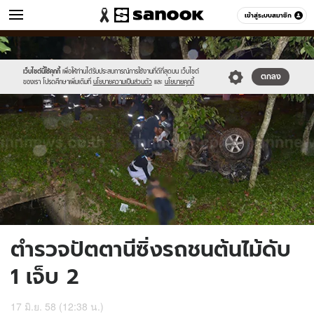
ข่าว
เข้าสู่ระบบสมาชิก
หมวดอื่นๆ
//s.isanook.com/ns/0/ud/362/1813822/625499-
Sanook
//s.isanook.com/sr/0/images/logo-
600
60
01.jpg
new-
sanook.png
เว็บไซต์นี้ใช้คุกกี้
เพื่อให้ท่านได้รับประสบการณ์การใช้งานที่ดีที่สุดบน เว็บไซต์
ตกลง
ของเรา โปรดศึกษาเพิ่มเติมที่
นโยบายความเป็นส่วนตัว
และ
นโยบายคุกกี้
ตำรวจปัตตานีซิ่งรถชนต้นไม้ดับ
1 เจ็บ 2
17 มิ.ย. 58 (12:38 น.)