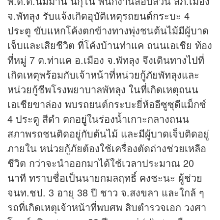
พ.ต.ต.นิมมาน นิกุโน พนักงานสอบสวน สภ.เมือง
จ.พัทลุง รับแจ้งเกิดอุบัติเหตุรถยนต์กระบะ 4
ประตู ขับแหกโค้งตกข้างทางพุ่งชนต้นไม้มีผู้บาด
เจ็บและเสียชีวิต ที่โค้งบ้านท่าแค ถนนเอเชีย ท้อง
ที่หมู่ 7 ต.ท่าแค อ.เมือง จ.พัทลุง จึงเดินทางไปที่
เกิดเหตุพร้อมกับเจ้าหน้าที่หน่วยกู้ภัยพัทลุงและ
หน่วยกู้ชีพโรงพยาบาลพัทลุง ในที่เกิดเหตุถนน
เอเชียขาล่อง พบรถยนต์กระบะยี่ห้ออีซูซุดีแม็กซ์
4 ประตู สีดำ ตกอยู่ในร่องน้ำเกาะกลางถนน
สภาพรถชนติดอยู่กับต้นไม้ และมีผู้บาดเจ็บติดอยู่
ภายใน หน่วยกู้ภัยต้องใช้เครื่องตัดถ่างช่วยเหลือ
ชีวิต กว่าจะนำออกมาได้ใช้เวลาประมาณ 20
นาที ทราบชื่อเป็นนายกมลฤทธิ์ คงชะนะ ผู้ช่วย
จนท.ชป. 3 อายุ 38 ปี ชาว จ.สงขลา และใกล้ ๆ
รถที่เกิดเหตุเจ้าหน้าที่พบศพ สิบตำรวจเอก วงศา