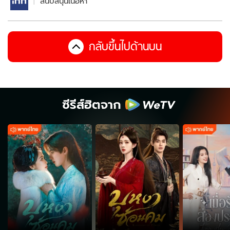
สนับสนุนเนื้อหา
กลับขึ้นไปด้านบน
ซีรีส์ฮิตจาก