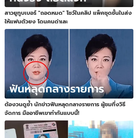
สาวยูทูบเบอร์ "ถอดหมด" โชว์ในคลิป แพ็คชุดชั้นในส่ง
ให้แฟนตัวยง โดนคนด่าเละ
ต้องวนดูซ้ำ นักข่าวฟันหลุดกลางรายการ ผู้ชมทึ่งวิธี
จัดการ มืออาชีพเขาทำกันแบบนี้!