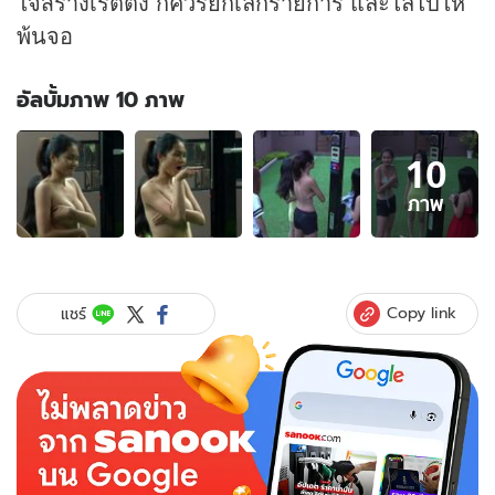
ใจสร้างเรตติ้ง ก็ควรยกเลิกรายการ และไล่ไปให้
พ้นจอ
อัลบั้มภาพ 10 ภาพ
อัลบั้ม
10
ภาพ
10
ภาพ
ภาพ
ของ
เรียลลิตี้
เวียดนาม
ฉาว
Copy link
แชร์
ปล่อย
ภาพ
สาว
เปลือย
อก