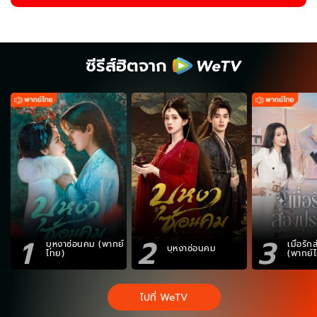
ซีรีส์ฮิตจาก
1
2
3
บุหงาซ่อนคม (พากย์
เมื่อรั
บุหงาซ่อนคม
ไทย)
(พากย์
ไปที่ WeTV