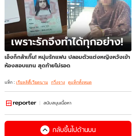
เอ็งก็กล้าเกิ๊น! หนุ่มรักแฟน ปลอมตัวแต่งหญิงหวังเข้า
ห้องสอบแทน สุดท้ายไม่รอด
แท็ก :
เรียลลิตี้เวียดนาม
กวี่งจาง
ดูแท็กทั้งหมด
สนับสนุนเนื้อหา
กลับขึ้นไปด้านบน