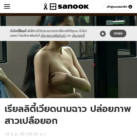
ข่าว
เข้าสู่ระบบสมาชิก
หมวดอื่นๆ
//s.isanook.com/ns/0/ud/270/1354808/2.jpg
Sanook
//s.isanook.com/sr/0/images/logo-
600
60
new-
sanook.png
เว็บไซต์นี้ใช้คุกกี้
เพื่อให้ท่านได้รับประสบการณ์การใช้งานที่ดีที่สุดบน เว็บไซต์
ตกลง
ของเรา โปรดศึกษาเพิ่มเติมที่
นโยบายความเป็นส่วนตัว
และ
นโยบายคุกกี้
เรียลลิตี้เวียดนามฉาว ปล่อยภาพ
สาวเปลือยอก
18 ธ.ค. 56 (08:45 น.)