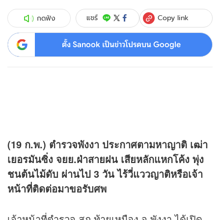
Copy link
แชร์
กดฟัง
ตั้ง Sanook เป็นข่าวโปรดบน Google
(19 ก.พ.) ตำรวจพังงา ประกาศตามหาญาติ เฒ่า
เยอรมันซิ่ง จยย.ฝ่าสายฝน เสียหลักแหกโค้ง พุ่ง
ชนต้นไม้ดับ ผ่านไป 3 วัน ไร้วี่แววญาติหรือเจ้า
หน้าที่ติดต่อมาขอรับศพ
เจ้าหน้าที่ตำรวจ สภ.ท้ายเหมือง จ.พังงา ได้เปิด