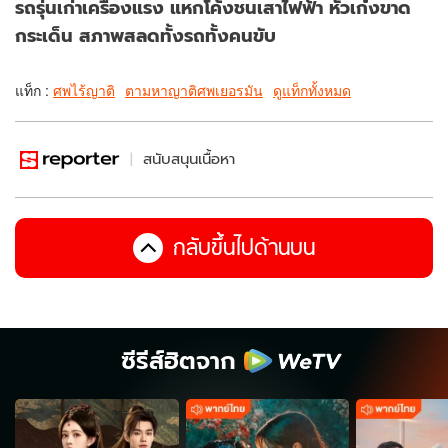
รถรุ่นเก่าเครื่องแรง แหกโค้งชนเสาไฟฟ้า หัวเก๋งขาด
กระเด็น สภาพสลดทั้งรถทั้งคนขับ
แท็ก :
ศพไร้ญาติ
ตามหาญาติศพเยอรมัน
ดูแท็กทั้งหมด
สนับสนุนเนื้อหา
กลับขึ้นไปด้านบน
ซีรีส์ฮิตจาก