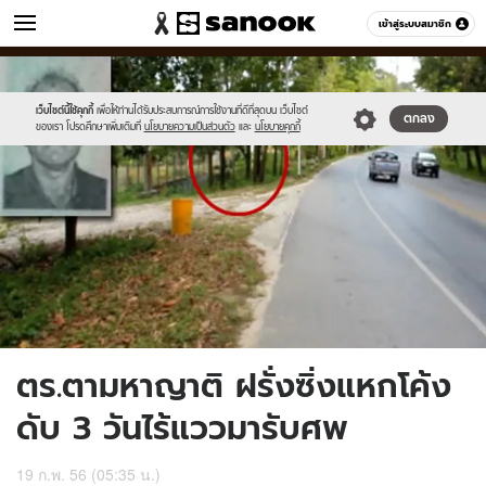
ข่าว
เข้าสู่ระบบสมาชิก
หมวดอื่นๆ
//s.isanook.com/ns/0/ud/234/1171067/news01-
Sanook
//s.isanook.com/sr/0/images/logo-
600
60
1.jpg
new-
sanook.png
เว็บไซต์นี้ใช้คุกกี้
เพื่อให้ท่านได้รับประสบการณ์การใช้งานที่ดีที่สุดบน เว็บไซต์
ตกลง
ของเรา โปรดศึกษาเพิ่มเติมที่
นโยบายความเป็นส่วนตัว
และ
นโยบายคุกกี้
ตร.ตามหาญาติ ฝรั่งซิ่งแหกโค้ง
ดับ 3 วันไร้แววมารับศพ
19 ก.พ. 56 (05:35 น.)